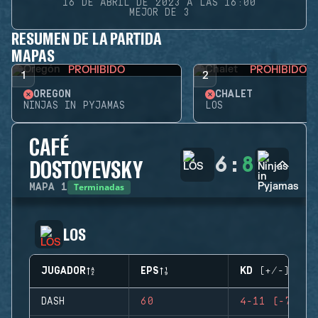
16 DE ABRIL DE 2023 A LAS 16:00
MEJOR DE 3
RESUMEN DE LA PARTIDA
MAPAS
PROHIBIDO
PROHIBIDO
1
2
OREGÓN
CHALET
NINJAS IN PYJAMAS
LOS
CAFÉ
6
:
8
DOSTOYEVSKY
Terminadas
MAPA
1
LOS
JUGADOR
EPS
KD (+/-)
DASH
60
4-11 (-7)