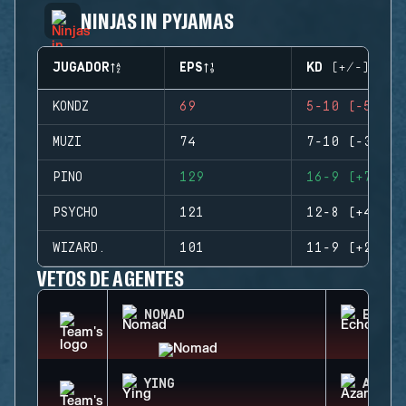
NINJAS IN PYJAMAS
JUGADOR
EPS
KD (+/-)
KONDZ
69
5-10 (-5)
MUZI
74
7-10 (-3)
PINO
129
16-9 (+7)
PSYCHO
121
12-8 (+4)
WIZARD.
101
11-9 (+2)
VETOS DE AGENTES
NOMAD
ECHO
YING
AZAMI