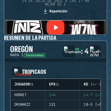
18 DE JULIO DE 2021 A LAS 17:00
MEJOR DE 1
Repetición
RESUMEN DE LA PARTIDA
OREGÓN
7
:
4
Terminadas
MAPA
1
TROPICAOS
JUGADOR
EPS
KD (+/-)
HORNET
144
14-7 (+7)
DRUNKKZZ
121
10-5 (+5)