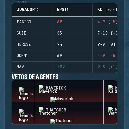
JUGADOR
EPS
KD (+/-)
PANICO
62
4-9 (-5)
GUII
85
7-10 (-3)
HERDSZ
94
9-9 (0)
GDNN1
69
4-9 (-5)
MAV
109
9-8 (+1)
VETOS DE AGENTES
MAVERICK
KAID
THATCHER
WAMAI