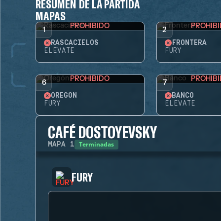
RESUMEN DE LA PARTIDA
MAPAS
PROHIBIDO
PROHIB
1
2
RASCACIELOS
FRONTERA
ELEVATE
FURY
PROHIBIDO
PROHIB
6
7
OREGÓN
BANCO
FURY
ELEVATE
CAFÉ DOSTOYEVSKY
Terminadas
MAPA
1
FURY