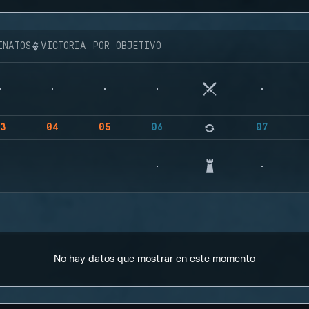
INATOS
VICTORIA POR OBJETIVO
3
04
05
06
07
No hay datos que mostrar en este momento