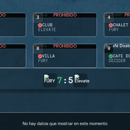
IDO
PROHIBIDO
PR
3
4
CLUB
CHALET
ELEVATE
FURY
IDO
PROHIBIDO
8
9
VILLA
CAFÉ D
FURY
DECIDER
7
:
5
No hay datos que mostrar en este momento