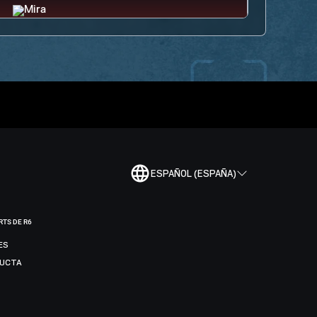
ESPAÑOL (ESPAÑA)
RTS DE R6
ES
DUCTA