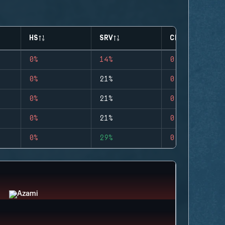
HS
SRV
CLUTCHES
0%
14%
0
0%
21%
0
0%
21%
0
0%
21%
0
0%
29%
0