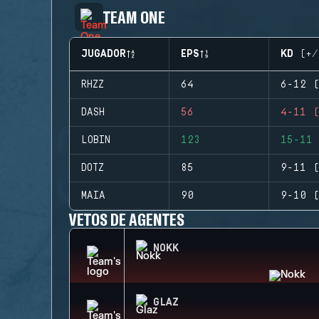
TEAM ONE
JUGADOR
EPS
KD (+/
RHZZ
64
6-12 (
DASH
56
4-11 (
LOBIN
123
15-11 
DOTZ
85
9-11 (
MAIA
90
9-10 (
VETOS DE AGENTES
NOKK
GLAZ