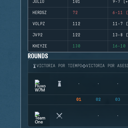
JULIO
101
9-7 (+
HERDSZ
72
6-11 (
VOLPZ
112
11-7 (
JV92
122
13-8 (
KHEYZE
130
16-10 
ROUNDS
VICTORIA POR TIEMPO
VICTORIA POR ASES
01
02
03