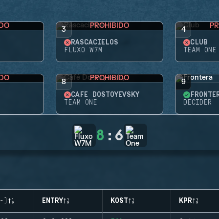
IDO
PROHIBIDO
PR
3
4
RASCACIELOS
CLUB
FLUXO W7M
TEAM ONE
IDO
PROHIBIDO
8
9
CAFÉ DOSTOYEVSKY
FRONTE
TEAM ONE
DECIDER
8
:
6
-)
ENTRY
KOST
KPR