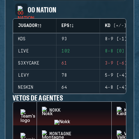
00 NATION
JUGADOR
EPS
KD (+/-)
KDS
93
8-9 (-1)
LIVE
102
8-8 (0)
S3XYCAKE
61
3-9 (-6)
LEVY
78
5-9 (-4)
NESKIN
64
4-8 (-4)
VETOS DE AGENTES
NOKK
KAID
MONTAGNE
VALKY