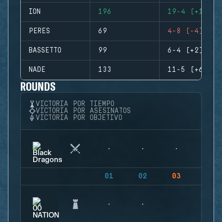
ION
196
19-4 (+15)
PERES
69
4-8 (-4)
BASSETTO
99
6-4 (+2)
NADE
133
11-5 (+6)
ROUNDS
VICTORIA POR TIEMPO
VICTORIA POR ASESINATOS
VICTORIA POR OBJETIVO
01
02
03
04