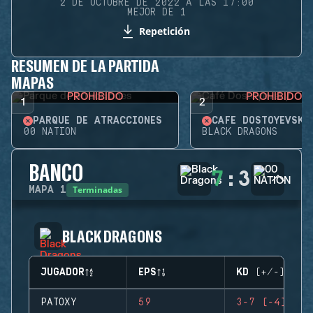
2 DE OCTUBRE DE 2022 A LAS 17:00
MEJOR DE 1
Repetición
RESUMEN DE LA PARTIDA
MAPAS
PROHIBIDO
PROHIBIDO
1
2
PARQUE DE ATRACCIONES
CAFÉ DOSTOYEVSKY
00 NATION
BLACK DRAGONS
BANCO
7
:
3
Terminadas
MAPA
1
BLACK DRAGONS
JUGADOR
EPS
KD (+/-)
PATOXY
59
3-7 (-4)