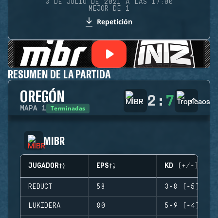
3 DE JULIO DE 2021 A LAS 17:00
MEJOR DE 1
Repetición
RESUMEN DE LA PARTIDA
OREGÓN
2
:
7
Terminadas
MAPA
1
MIBR
JUGADOR
EPS
KD (+/-)
REDUCT
58
3-8 (-5)
LUKIDERA
80
5-9 (-4)