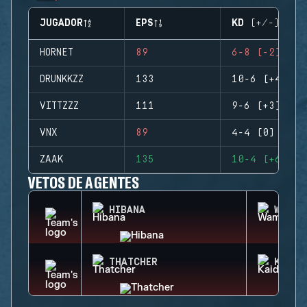
JUGADOR
EPS
KD (+/-)
HORNET
89
6-8 (-2)
DRUNKKZZ
133
10-6 (+4)
VITTZZZ
111
9-6 (+3)
VNX
89
4-4 (0)
ZAAK
135
10-4 (+6)
VETOS DE AGENTES
HIBANA
WAMAI
THATCHER
KAID