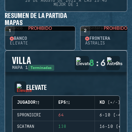
16 DE AGOSTO DE 2022 A LAS 15:45
MEJOR DE 1
RESUMEN DE LA PARTIDA
MAPAS
PROHIBIDO
PROHIBIDO
1
2
BANCO
FRONTERA
ELEVATE
ASTRALIS
VILLA
8
:
6
Terminadas
MAPA
1
ELEVATE
JUGADOR
EPS
KD (+/-)
SPRONIGIRI
64
6-10 (-4)
SCATMAN
138
16-10 (+6)