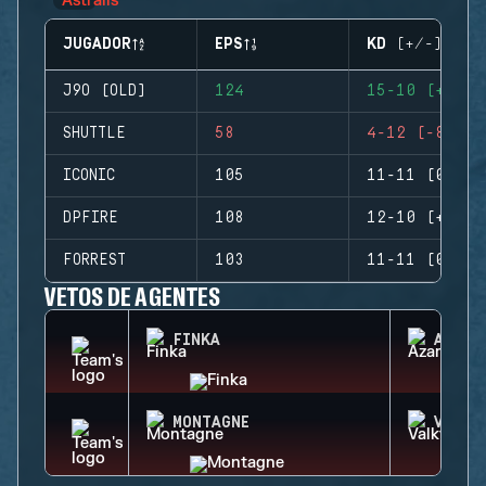
JUGADOR
EPS
KD (+/-)
J9O (OLD)
124
15-10 (+5)
SHUTTLE
58
4-12 (-8)
ICONIC
105
11-11 (0)
DPFIRE
108
12-10 (+2)
FORREST
103
11-11 (0)
VETOS DE AGENTES
FINKA
AZAMI
MONTAGNE
VALKY