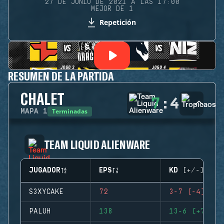
27 DE JUNIO DE 2021 A LAS 17:00
MEJOR DE 1
Repetición
RESUMEN DE LA PARTIDA
CHALET
7
:
4
Terminadas
MAPA
1
TEAM LIQUID ALIENWARE
JUGADOR
EPS
KD (+/-)
S3XYCAKE
72
3-7 (-4)
PALUH
138
13-6 (+7)