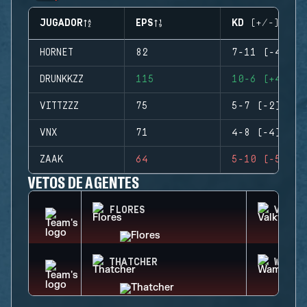
JUGADOR
EPS
KD (+/-)
HORNET
82
7-11 (-4)
DRUNKKZZ
115
10-6 (+4)
VITTZZZ
75
5-7 (-2)
VNX
71
4-8 (-4)
ZAAK
64
5-10 (-5)
VETOS DE AGENTES
FLORES
VALKY
THATCHER
WAMAI