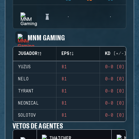
MNM GAMING
JUGADOR
EPS
KD (+/-)
YUZUS
81
0-0 (0)
NELO
81
0-0 (0)
TYRANT
81
0-0 (0)
NEONICAL
81
0-0 (0)
SOLOTOV
81
0-0 (0)
VETOS DE AGENTES
THATCHER
MIRA