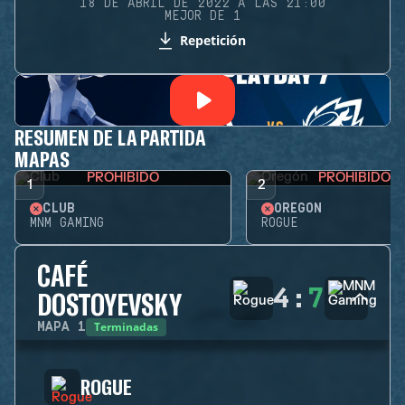
18 DE ABRIL DE 2022 A LAS 21:00
MEJOR DE 1
Repetición
RESUMEN DE LA PARTIDA
MAPAS
PROHIBIDO
PROHIBIDO
1
2
CLUB
OREGÓN
MNM GAMING
ROGUE
CAFÉ
4
:
7
DOSTOYEVSKY
Terminadas
MAPA
1
ROGUE