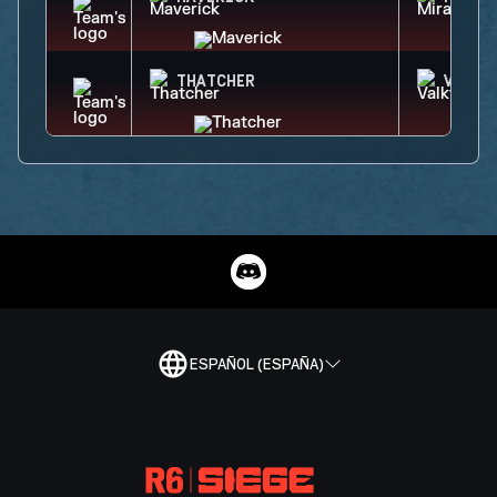
THATCHER
VALKY
ESPAÑOL (ESPAÑA)