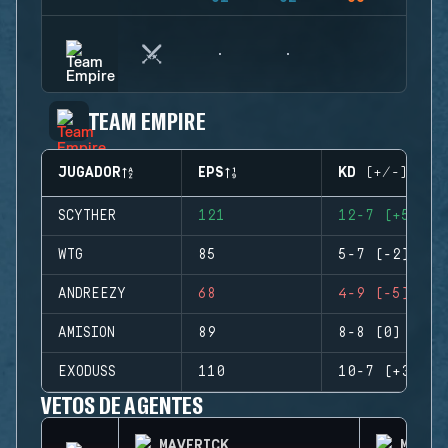
TEAM EMPIRE
JUGADOR
EPS
KD (+/-)
SCYTHER
121
12-7 (+5)
WTG
85
5-7 (-2)
ANDREEZY
68
4-9 (-5)
AMISION
89
8-8 (0)
EXODUSS
110
10-7 (+3)
VETOS DE AGENTES
MAVERICK
MIRA