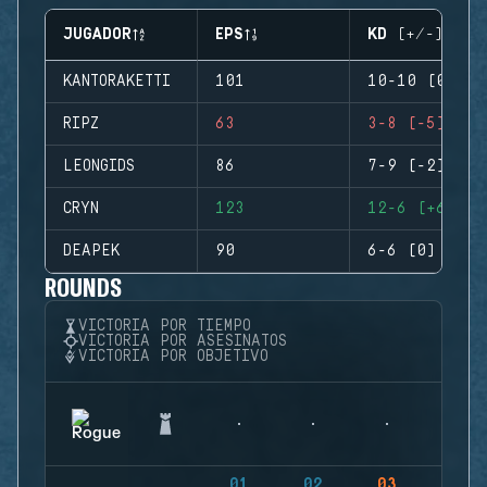
JUGADOR
EPS
KD (+/-)
KANTORAKETTI
101
10-10 (0)
RIPZ
63
3-8 (-5)
LEONGIDS
86
7-9 (-2)
CRYN
123
12-6 (+6)
DEAPEK
90
6-6 (0)
ROUNDS
VICTORIA POR TIEMPO
VICTORIA POR ASESINATOS
VICTORIA POR OBJETIVO
01
02
03
04