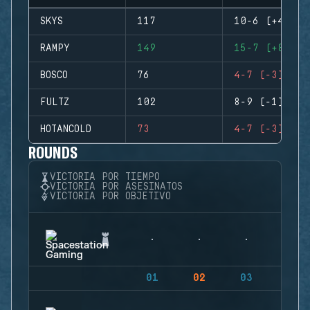
SKYS
117
10-6 (+4)
RAMPY
149
15-7 (+8)
BOSCO
76
4-7 (-3)
FULTZ
102
8-9 (-1)
HOTANCOLD
73
4-7 (-3)
ROUNDS
VICTORIA POR TIEMPO
VICTORIA POR ASESINATOS
VICTORIA POR OBJETIVO
01
02
03
04