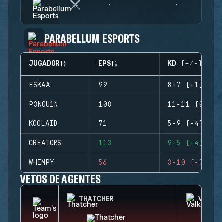
PARABELLUM ESPORTS
JUGADOR
EPS
KD (+/-)
ESKAA
99
8-7 (+1)
P3NGU1N
108
11-11 (0)
KOOLAID
71
5-9 (-4)
CREATORS
113
9-5 (+4)
WHIMPY
56
3-10 (-7)
VETOS DE AGENTES
THATCHER
VALKY