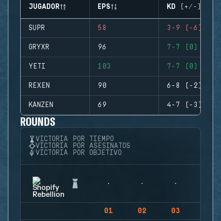
JUGADOR
EPS
KD (+/-)
SUPR
58
3-9 (-6)
GRYXR
96
7-7 (0)
YETI
103
7-7 (0)
REXEN
90
6-8 (-2)
KANZEN
69
4-7 (-3)
ROUNDS
VICTORIA POR TIEMPO
VICTORIA POR ASESINATOS
VICTORIA POR OBJETIVO
01
02
03
04