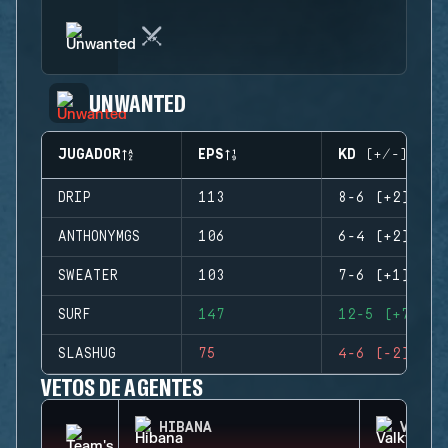
UNWANTED
JUGADOR
EPS
KD (+/-)
DRIP
113
8-6 (+2)
ANTHONYMGS
106
6-4 (+2)
SWEATER
103
7-6 (+1)
SURF
147
12-5 (+7)
SLASHUG
75
4-6 (-2)
VETOS DE AGENTES
HIBANA
VALKY