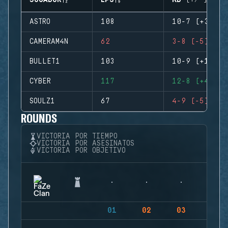
JUGADOR
EPS
KD (+/-)
ASTRO
108
10-7 (+3)
CAMERAM4N
62
3-8 (-5)
BULLET1
103
10-9 (+1)
CYBER
117
12-8 (+4)
SOULZ1
67
4-9 (-5)
ROUNDS
VICTORIA POR TIEMPO
VICTORIA POR ASESINATOS
VICTORIA POR OBJETIVO
01
02
03
04