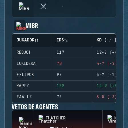
MIBR
JUGADOR
EPS
KD (+/-)
REDUCT
117
12-8 (+4)
LUKIDERA
70
4-7 (-3)
FELIPOX
93
6-7 (-1)
RAPPZ
132
14-9 (+5)
FAALLZ
78
5-8 (-3)
VETOS DE AGENTES
THATCHER
MIRA