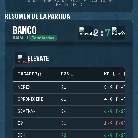
10 DE FEBRERO DE 2022 A LAS 15:00
MEJOR DE 3
RESUMEN DE LA PARTIDA
BANCO
2
:
7
Terminadas
MAPA
1
ELEVATE
JUGADOR
EPS
KD (+/-)
NERIX
71
5-9 (-4)
SPRONIGIRI
61
4-8 (-4)
SCATMAN
84
6-8 (-2)
I9
31
1-9 (-8)
DCH
92
6-8 (-2)