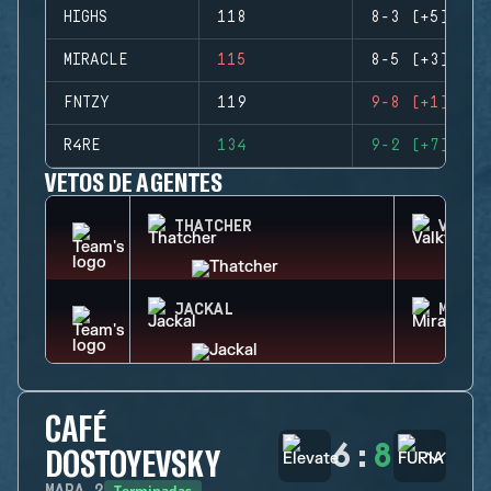
HIGHS
118
8-3 (+5)
MIRACLE
115
8-5 (+3)
FNTZY
119
9-8 (+1)
R4RE
134
9-2 (+7)
VETOS DE AGENTES
THATCHER
VALKY
JACKAL
MIRA
CAFÉ
6
:
8
DOSTOYEVSKY
Terminadas