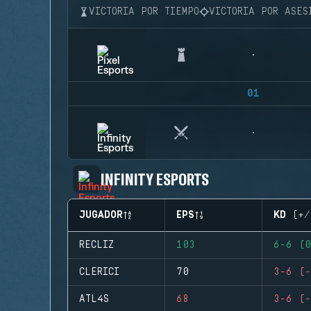
VICTORIA POR TIEMPO
VICTORIA POR ASES
01
INFINITY ESPORTS
JUGADOR
EPS
KD (+/
RECLIZ
103
6-6 (0
CLERICI
70
3-6 (-
ATL4S
68
3-6 (-