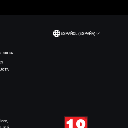
ESPAÑOL (ESPAÑA)
RTS DE R6
ES
DUCTA
Icon,
inment