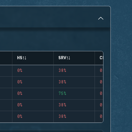
HS
SRV
CLUTCHES
0%
38%
0
0%
38%
0
0%
75%
0
0%
38%
0
0%
38%
0