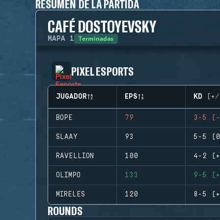
RESUMEN DE LA PARTIDA
CAFÉ DOSTOYEVSKY
Terminadas
MAPA
1
PIXEL ESPORTS
JUGADOR
EPS
KD (+/
BOPE
79
3-5 (-
SLAAY
93
5-5 (0
RAVELLION
100
4-2 (+
OLIMPO
133
9-5 (+
MIRELES
120
8-5 (+
ROUNDS