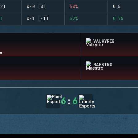
2)
0-0 (0)
50%
0.5
)
0-1 (-1)
62%
0.75
VALKYRIE
MAESTRO
6
:
6