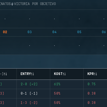
INATOS
VICTORIA POR OBJETIVO
02
03
04
05
06
-)
ENTRY
KOST
KPR
)
2-0 (+2)
62%
0.75
3)
0-1 (-1)
50%
0.38
3)
1-3 (-2)
50%
0.38