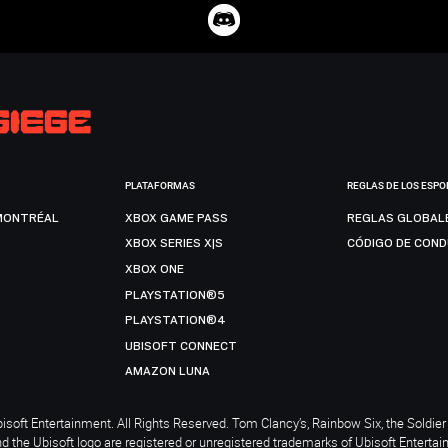
PLATAFORMAS
REGLAS DE LOS ESPO
MONTRÉAL
XBOX GAME PASS
REGLAS GLOBAL
XBOX SERIES X|S
CÓDIGO DE CON
XBOX ONE
PLAYSTATION®5
PLAYSTATION®4
UBISOFT CONNECT
AMAZON LUNA
soft Entertainment. All Rights Reserved. Tom Clancy’s, Rainbow Six, the Soldier 
nd the Ubisoft logo are registered or unregistered trademarks of Ubisoft Enterta