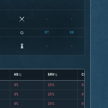
07
08
HS
SRV
CLUTCHES
0%
25%
0
0%
25%
0
0%
25%
0