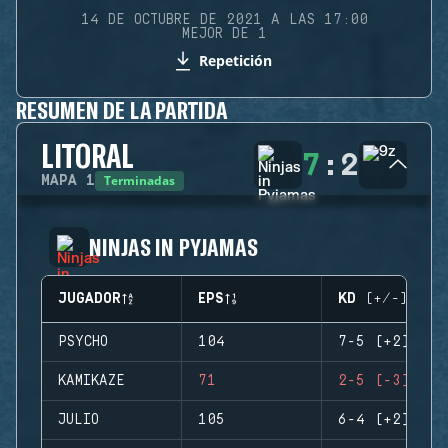
14 DE OCTUBRE DE 2021 A LAS 17:00
MEJOR DE 1
Repetición
RESUMEN DE LA PARTIDA
LITORAL
7
:
2
Terminadas
MAPA
1
NINJAS IN PYJAMAS
JUGADOR
EPS
KD (+/-)
PSYCHO
104
7-5 (+2)
KAMIKAZE
71
2-5 (-3)
JULIO
105
6-4 (+2)