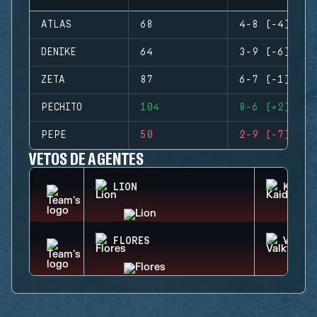
ATLAS
68
4-8 (-4)
DENIKE
64
3-9 (-6)
ZETA
87
6-7 (-1)
PECHITO
104
8-6 (+2)
PEPE
50
2-9 (-7)
VETOS DE AGENTES
LION
KAID
FLORES
VALKY