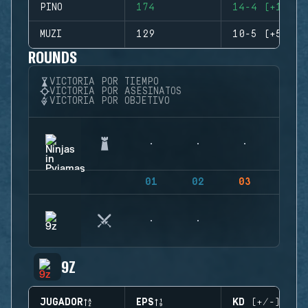
PINO
174
14-4 (+10)
MUZI
129
10-5 (+5)
ROUNDS
VICTORIA POR TIEMPO
VICTORIA POR ASESINATOS
VICTORIA POR OBJETIVO
01
02
03
04
9Z
JUGADOR
EPS
KD (+/-)