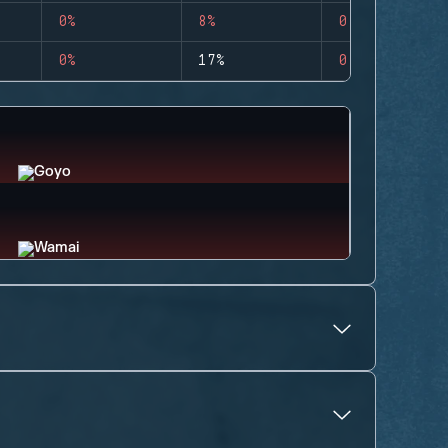
0%
8%
0
0%
17%
0