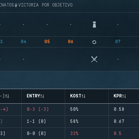
INATOS
VICTORIA POR OBJETIVO
3
04
05
06
07
-)
ENTRY
KOST
KPR
-4)
0-3 (-3)
50%
0.58
)
1-1 (0)
58%
0.67
3)
0-0 (0)
33%
0.5