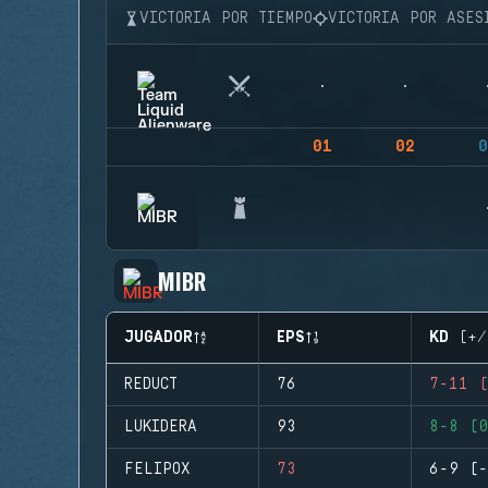
VICTORIA POR TIEMPO
VICTORIA POR ASES
01
02
0
MIBR
JUGADOR
EPS
KD (+/
REDUCT
76
7-11 (
LUKIDERA
93
8-8 (0
FELIPOX
73
6-9 (-