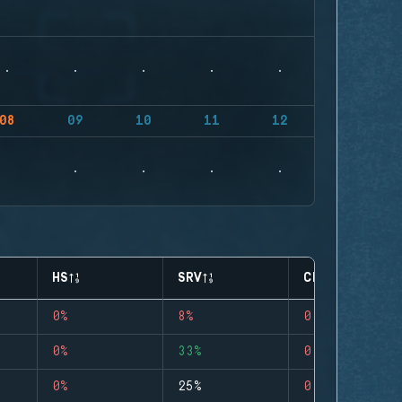
08
09
10
11
12
HS
SRV
CLUTCHES
0%
8%
0
0%
33%
0
0%
25%
0