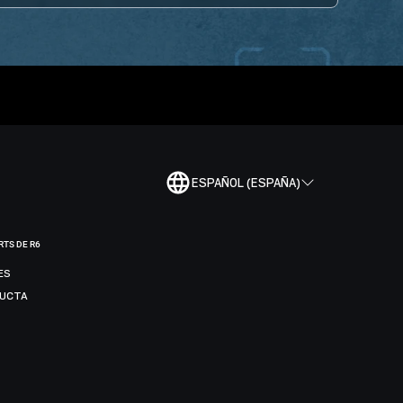
ESPAÑOL (ESPAÑA)
RTS DE R6
ES
DUCTA