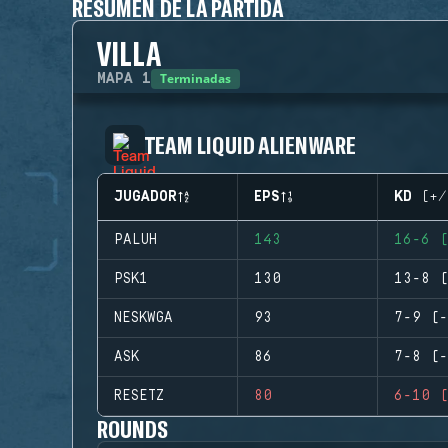
RESUMEN DE LA PARTIDA
VILLA
Terminadas
MAPA
1
TEAM LIQUID ALIENWARE
JUGADOR
EPS
KD (+/
PALUH
143
16-6 (
PSK1
130
13-8 (
NESKWGA
93
7-9 (-
ASK
86
7-8 (-
RESETZ
80
6-10 (
ROUNDS