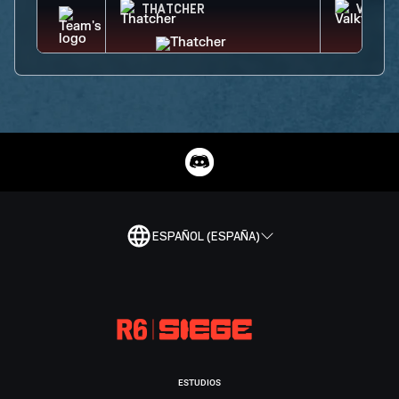
THATCHER
VALKY
ESPAÑOL (ESPAÑA)
ESTUDIOS