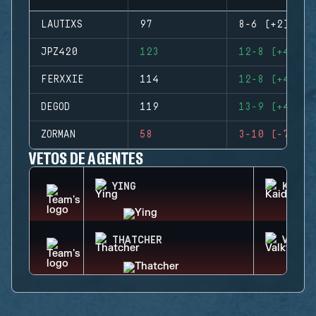
LAUTIXS
97
8-6 (+2)
JPZ420
123
12-8 (+4)
FERXXIE
114
12-8 (+4)
DEGOD
119
13-9 (+4)
ZORMAN
58
3-10 (-7)
VETOS DE AGENTES
YING
KAID
THATCHER
VALKY