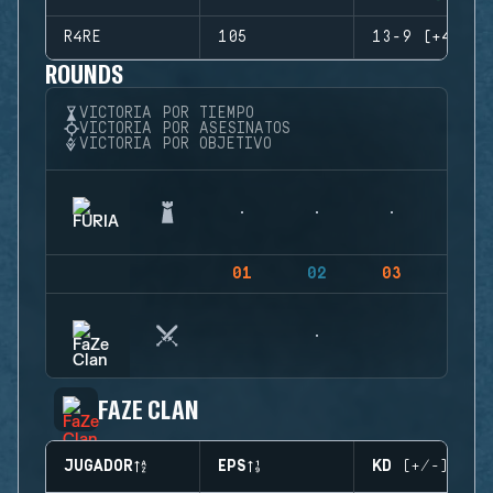
R4RE
105
13-9 (+4)
ROUNDS
VICTORIA POR TIEMPO
VICTORIA POR ASESINATOS
VICTORIA POR OBJETIVO
01
02
03
04
FAZE CLAN
JUGADOR
EPS
KD (+/-)