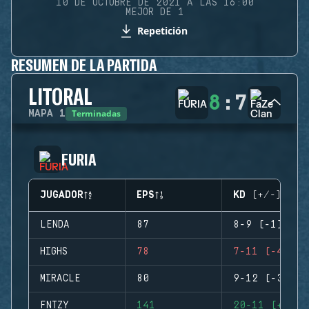
10 DE OCTUBRE DE 2021 A LAS 16:00
MEJOR DE 1
Repetición
RESUMEN DE LA PARTIDA
LITORAL
8
:
7
Terminadas
MAPA
1
FURIA
JUGADOR
EPS
KD (+/-)
LENDA
87
8-9 (-1)
HIGHS
78
7-11 (-4)
MIRACLE
80
9-12 (-3)
FNTZY
141
20-11 (+9)