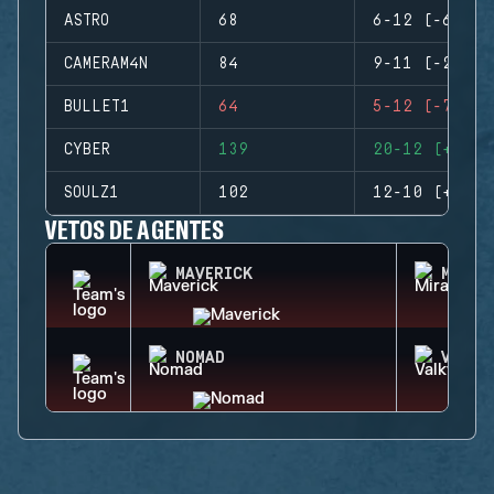
ASTRO
68
6-12 (-6)
CAMERAM4N
84
9-11 (-2)
BULLET1
64
5-12 (-7)
CYBER
139
20-12 (+8)
SOULZ1
102
12-10 (+2)
VETOS DE AGENTES
MAVERICK
MIRA
NOMAD
VALKY