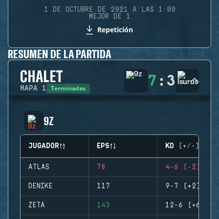
1 DE OCTUBRE DE 2021 A LAS 1:00
MEJOR DE 1
Repetición
RESUMEN DE LA PARTIDA
CHALET
7
:
3
Terminadas
MAPA
1
9Z
JUGADOR
EPS
KD (+/-)
ATLAS
78
4-6 (-2)
DENIKE
117
9-7 (+2)
ZETA
143
12-6 (+6)