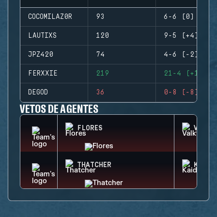
COCOMILAZ0R
93
6-6 (0)
LAUTIXS
120
9-5 (+4)
JPZ420
74
4-6 (-2)
FERXXIE
219
21-4 (+17)
DEGOD
36
0-8 (-8)
VETOS DE AGENTES
FLORES
VALKY
THATCHER
KAID