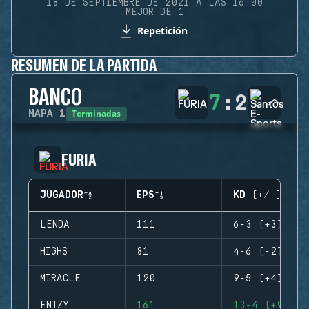
18 DE SEPTIEMBRE DE 2021 A LAS 16:00
MEJOR DE 1
Repetición
RESUMEN DE LA PARTIDA
BANCO
7
:
2
Terminadas
MAPA
1
FURIA
JUGADOR
EPS
KD (+/-)
LENDA
111
6-3 (+3)
HIGHS
81
4-6 (-2)
MIRACLE
120
9-5 (+4)
FNTZY
161
13-4 (+9)