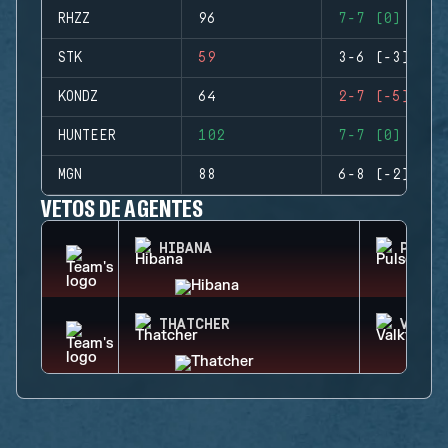
RHZZ
96
7-7 (0)
STK
59
3-6 (-3)
KONDZ
64
2-7 (-5)
HUNTEER
102
7-7 (0)
MGN
88
6-8 (-2)
VETOS DE AGENTES
HIBANA
PULSE
THATCHER
VALKY