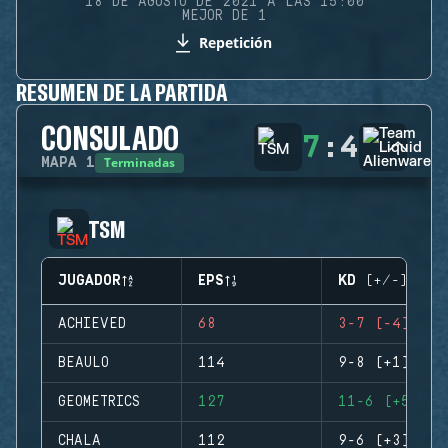
18 DE AGOSTO DE 2021 A LAS 15:00
MEJOR DE 1
Repetición
RESUMEN DE LA PARTIDA
CONSULADO
7
:
4
Terminadas
MAPA
1
TSM
JUGADOR
EPS
KD (+/-)
ACHIEVED
68
3-7 (-4)
BEAULO
114
9-8 (+1)
GEOMETRICS
127
11-6 (+5)
CHALA
112
9-6 (+3)