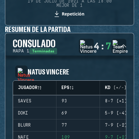
19 DE JULIO DE 2021 A LAS 18:00
MEJOR DE 1
Repetición
RESUMEN DE LA PARTIDA
CONSULADO
4
:
7
Terminadas
MAPA
1
NATUS VINCERE
JUGADOR
EPS
KD (+/-)
SAVES
93
8-7 (+1)
DOKI
69
5-9 (-4)
BLURR
77
7-9 (-2)
NAFE
109
9-7 (+2)