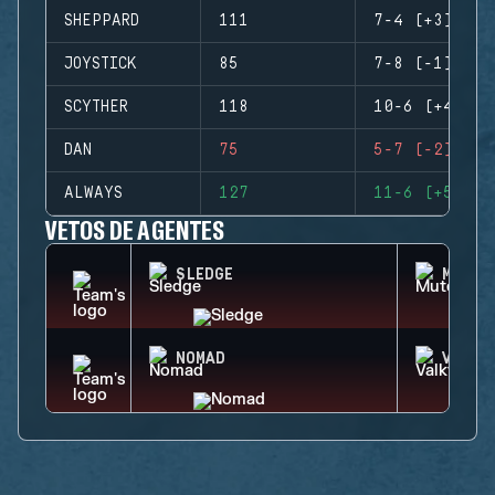
SHEPPARD
111
7-4 (+3)
JOYSTICK
85
7-8 (-1)
SCYTHER
118
10-6 (+4)
DAN
75
5-7 (-2)
ALWAYS
127
11-6 (+5)
VETOS DE AGENTES
SLEDGE
MUTE
NOMAD
VALKY