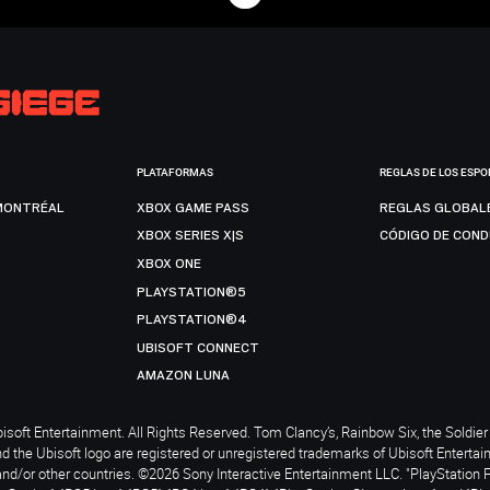
PLATAFORMAS
REGLAS DE LOS ESPO
MONTRÉAL
XBOX GAME PASS
REGLAS GLOBAL
XBOX SERIES X|S
CÓDIGO DE CON
XBOX ONE
PLAYSTATION®5
PLAYSTATION®4
UBISOFT CONNECT
AMAZON LUNA
soft Entertainment. All Rights Reserved. Tom Clancy’s, Rainbow Six, the Soldier 
nd the Ubisoft logo are registered or unregistered trademarks of Ubisoft Enterta
and/or other countries. ©2026 Sony Interactive Entertainment LLC. "PlayStation 