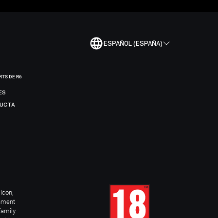
ESPAÑOL (ESPAÑA)
RTS DE R6
ES
DUCTA
Icon,
inment
Family