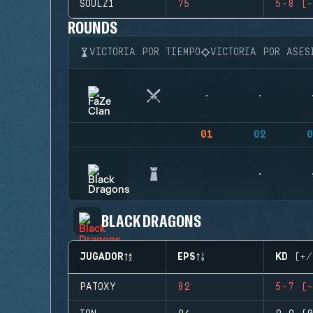
SOULZ1
75
5-8 (-
ROUNDS
VICTORIA POR TIEMPO
VICTORIA POR ASES
01
02
0
BLACK DRAGONS
JUGADOR
EPS
KD (+/
PATOXY
82
5-7 (-