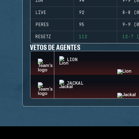
ION
94
9-9 (0
LIVE
92
8-8 (0
PERES
95
9-9 (0
RESETZ
112
12-7 (
VETOS DE AGENTES
LION
JACKAL