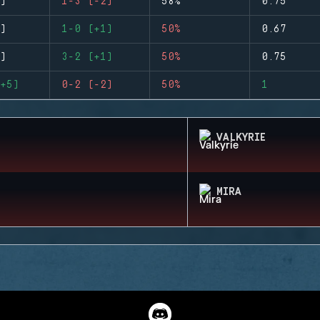
)
1-3 (-2)
58%
0.75
)
1-0 (+1)
50%
0.67
)
3-2 (+1)
50%
0.75
+5)
0-2 (-2)
50%
1
VALKYRIE
MIRA