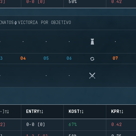
3)
0-0 (0)
50%
0.42
INATOS
VICTORIA POR OBJETIVO
3
04
05
06
07
-)
ENTRY
KOST
KPR
2)
0-0 (0)
67%
0.42