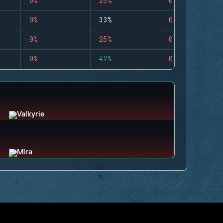
0%
25%
0
0%
33%
0
0%
25%
0
0%
42%
0