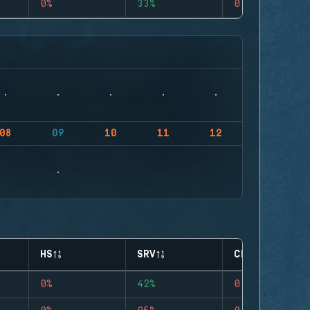
0%
33%
0
08
09
10
11
12
HS
SRV
CLUTCHES
0%
42%
0