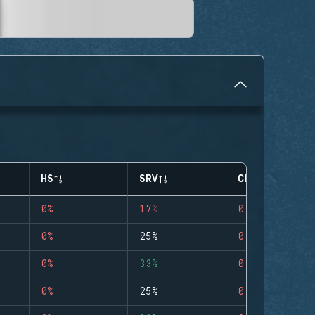
HS
SRV
CLUTCHES
0%
17%
0
0%
25%
0
0%
33%
0
0%
25%
0