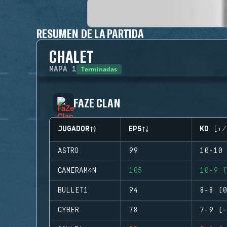
RESUMEN DE LA PARTIDA
CHALET
Terminadas
MAPA
1
FAZE CLAN
JUGADOR
EPS
KD (+/
ASTRO
99
10-10 
CAMERAM4N
105
10-9 (
BULLET1
94
8-8 (0
CYBER
78
7-9 (-