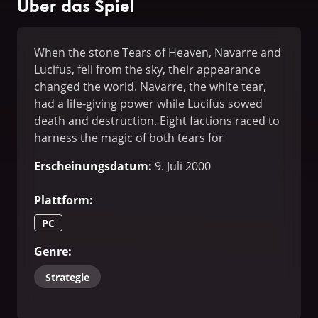
Über das Spiel
When the stone Tears of Heaven, Navarre and
Lucifus, fell from the sky, their appearance
changed the world. Navarre, the white tear,
had a life-giving power while Lucifus sowed
death and destruction. Eight factions raced to
harness the magic of both tears for
themselves, giving them the command over
Erscheinungsdatum
:
9. Juli 2000
life and death.
Plattform
:
PC
Genre
:
Strategie