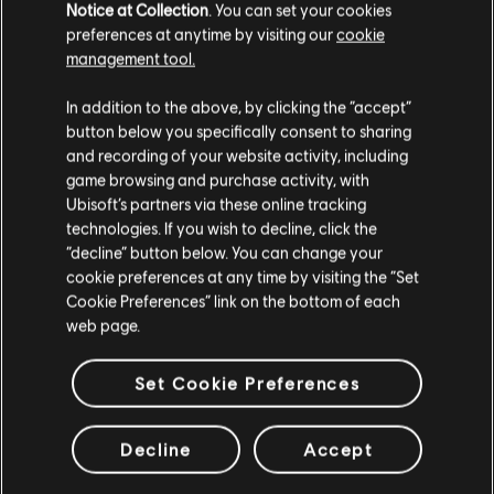
Notice at Collection
. You can set your cookies
preferences at anytime by visiting our
cookie
ALLE NEWS
management tool.
In addition to the above, by clicking the “accept”
button below you specifically consent to sharing
and recording of your website activity, including
game browsing and purchase activity, with
Ubisoft’s partners via these online tracking
technologies. If you wish to decline, click the
“decline” button below. You can change your
cookie preferences at any time by visiting the “Set
Cookie Preferences” link on the bottom of each
web page.
Set Cookie Preferences
RENGOKU
Decline
Accept