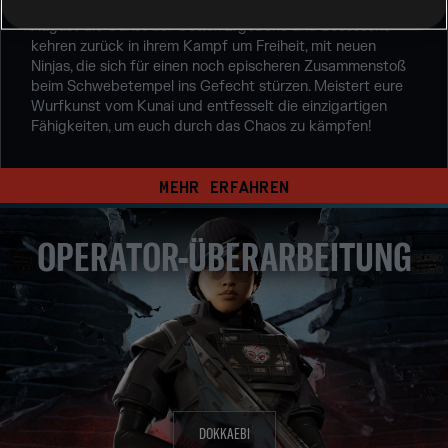
Verdient euch im Rengoku-Event vom 5. bis zum 26.
August die Gunst der Götter. Ergebene und Besessene
kehren zurück in ihrem Kampf um Freiheit, mit neuen
Ninjas, die sich für einen noch epischeren Zusammenstoß
beim Schwebetempel ins Gefecht stürzen. Meistert eure
Wurfkunst vom Kunai und entfesselt die einzigartigen
Fähigkeiten, um euch durch das Chaos zu kämpfen!
MEHR ERFAHREN
OPERATOR-ÜBERARBEITUNG
DOKKAEBI