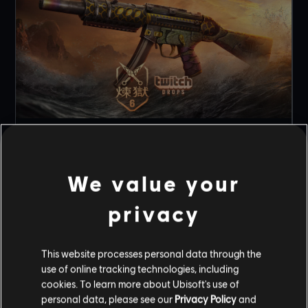
t
NEUER TWITCH-DROP FÜR DAS RENGOKU-
EVENT!
We value your
5
.
8
.
2026
Feiert den Start von Rengoku mit einem exklusiven
privacy
MP5SD-Waffen-Design!
MEHR LESEN
This website processes personal data through the
use of online tracking technologies, including
cookies. To learn more about Ubisoft's use of
1
VON
3
personal data, please see our
Privacy Policy
and