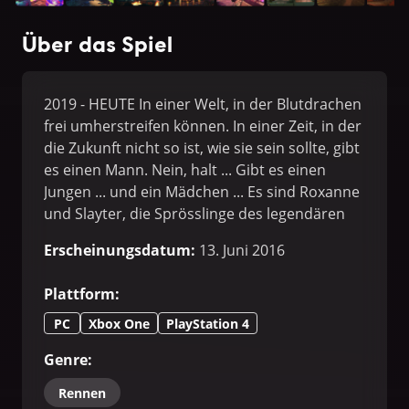
Über das Spiel
2019 - HEUTE In einer Welt, in der Blutdrachen
frei umherstreifen können. In einer Zeit, in der
die Zukunft nicht so ist, wie sie sein sollte, gibt
es einen Mann. Nein, halt ... Gibt es einen
Jungen ... und ein Mädchen ... Es sind Roxanne
und Slayter, die Sprösslinge des legendären
Rex Power Colt. Ebenso stark wie ihr Vater und
Erscheinungsdatum
:
13. Juni 2016
ebenso schlau wie ihre Mutter sind sie die
Besten der Besten. 12 Jahre nach dem 2.
Plattform
:
Vietnamkrieg ziehen sie in den 4.
Vietnamkrieg, um Freiheit und Welt zu retten.
PC
Xbox One
PlayStation 4
Genre
:
Rennen