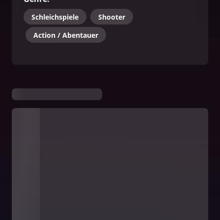
Schleichspiele
Shooter
Action / Abentauer