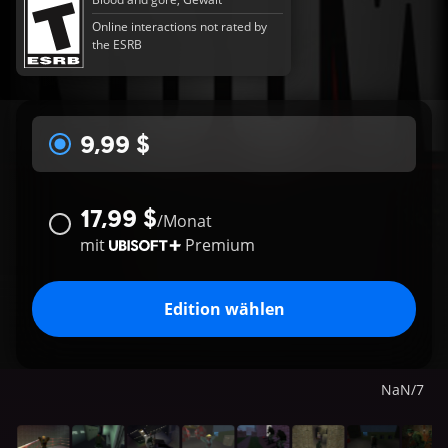
Online interactions not rated by
the ESRB
9,99 $
17,99 $
/
Monat
mit
Premium
Edition wählen
NaN
/
7