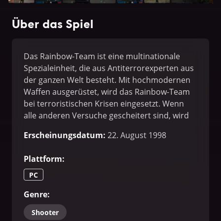
Über das Spiel
Das Rainbow-Team ist eine multinationale
Spezialeinheit, die aus Antiterrorexperten aus
der ganzen Welt besteht. Mit hochmodernen
Waffen ausgerüstet, wird das Rainbow-Team
bei terroristischen Krisen eingesetzt. Wenn
alle anderen Versuche gescheitert sind, wird
es hinzugezogen, um das Leben unschuldiger
Erscheinungsdatum
:
22. August 1998
Menschen zu retten. Sie verhandeln nicht mit
Terroristen. Sie vernichten sie.
Plattform
:
PC
Genre
:
Shooter