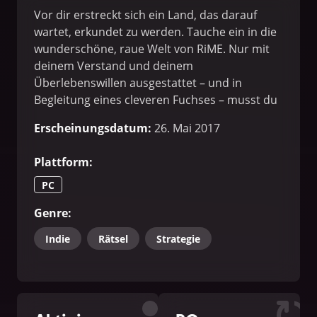
Vor dir erstreckt sich ein Land, das darauf
wartet, erkundet zu werden. Tauche ein in die
wunderschöne, raue Welt von RiME. Nur mit
deinem Verstand und deinem
Überlebenswillen ausgestattet – und in
Begleitung eines cleveren Fuchses – musst du
eine geheimnisvolle Insel erkunden, die Spitze
Erscheinungsdatum
:
26. Mai 2017
eines Turms erklimmen und streng gehütete
Geheimnisse lüften.
Plattform
:
PC
Genre
:
Indie
Rätsel
Strategie