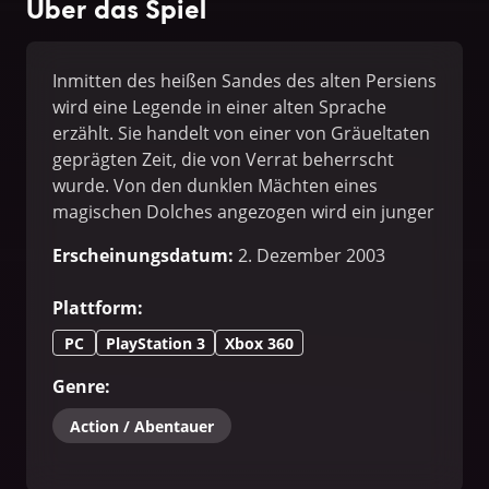
Über das Spiel
Inmitten des heißen Sandes des alten Persiens
wird eine Legende in einer alten Sprache
erzählt. Sie handelt von einer von Gräueltaten
geprägten Zeit, die von Verrat beherrscht
wurde. Von den dunklen Mächten eines
magischen Dolches angezogen wird ein junger
Prinz dazu gebracht, ein tödliches Übel auf ein
Erscheinungsdatum
:
2. Dezember 2003
wunderbares Königreich loszulassen. Von den
Listen einer verführerischen Prinzessin und
Plattform
:
der Macht des Sandes der Zeit getrieben führt
der Prinz einen grausamen Kampf, um die
PC
PlayStation 3
Xbox 360
verwunschenen Gemächer des Palastes
Genre
:
zurückzuerobern und den Frieden in seinem
Königreich wiederherzustellen.
Action / Abentauer