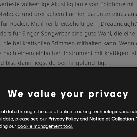
werteste vollwertige Akustikgitarre von Epiphone mit
lzdecke und dreifachem Furnier, darunter eines au
für Rocker. Mit ihrer breitschultrigen „Dreadnought
ders für Singer-Songwriter eine gute Wahl, die eine 
 die bei kraftvollen Stimmen mithalten kann. Wenn 
 nach einem einfachen Instrument mit kräftigem Kl
 bist, dann liegst du bei ihr goldrichtig.
We value your privacy
l data through the use of online tracking technologies, includ
l data, please see our
Privacy Policy
and
Notice at Collection
.
ting our
cookie management tool.