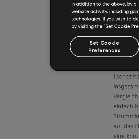
In addition to the above, by c
website activity, including ga
technologies. If you wish to d
by visiting the “Set Cookie Pr
Set Cookie
Preferences
Ibanez P
Ibanez ha
insgesamt
Vergleic
einfach h
Strumming
auf das F
eine komf