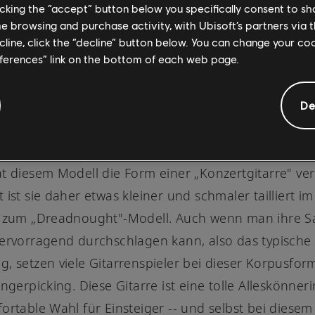
licking the “accept” button below you specifically consent to s
me browsing and purchase activity, with Ubisoft’s partners via t
ecline, click the “decline” button below. You can change your c
eferences” link on the bottom of each web page.
De
C15
t diesem Modell die Form einer „Konzertgitarre" ver
 ist sie daher etwas kleiner und schmaler tailliert im
h zum „Dreadnought"-Modell. Auch wenn man ihre S
ervorragend durchschlagen kann, also das typische
, setzen viele Gitarrenspieler bei dieser Korpusform
ingerpicking. Diese Gitarre ist eine tolle Alleskönner
ortable Wahl für Einsteiger -- und selbst bei diesem