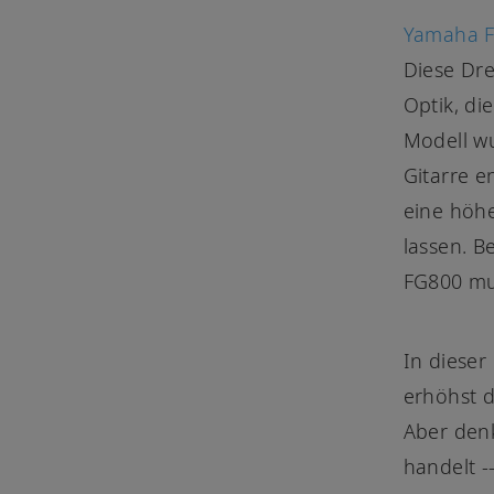
Yamaha 
Diese Dre
Optik, di
Modell wu
Gitarre e
eine höhe
lassen. B
FG800 mus
In dieser
erhöhst d
Aber denk
handelt -