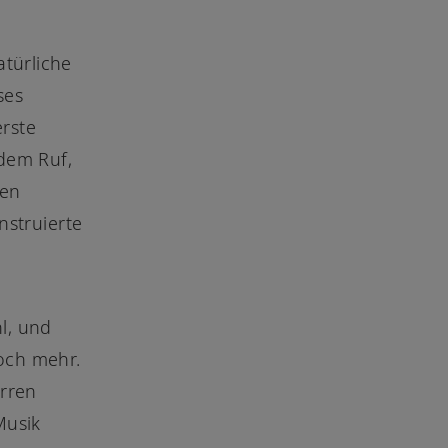
atürliche
ses
erste
 dem Ruf,
ten
nstruierte
l, und
och mehr.
arren
Musik