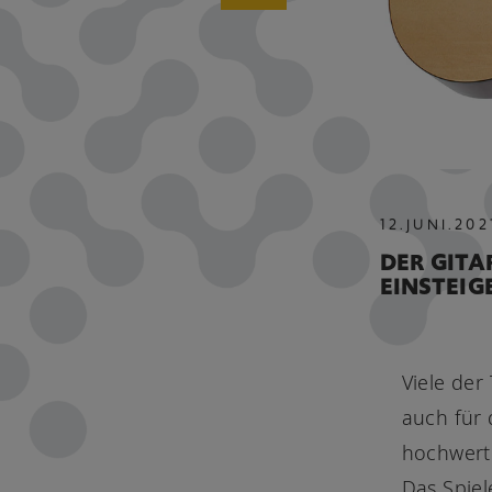
12
.
JUNI
.
202
DER GITA
EINSTEIG
Viele der
auch für 
hochwerti
Das Spiel