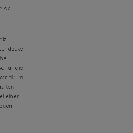
e sie
olz
chtendecke
bei.
o für die
ir dir im
halten
ei einer
reuen: