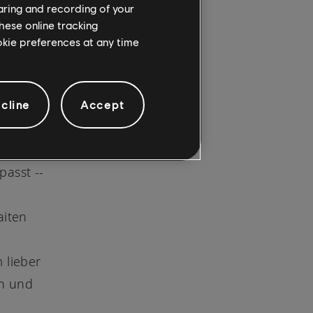
haring and recording of your
hese online tracking
ookie preferences at any time
cline
Accept
passt --
aiten
 lieber
in und