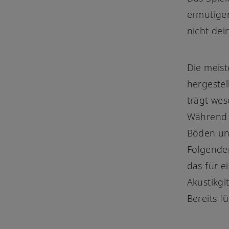
ermutigen
nicht dei
Die meist
hergestel
trägt wes
Während f
Böden und
Folgenden
das für e
Akustikgi
Bereits f