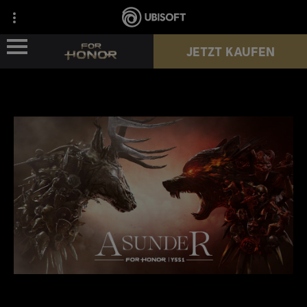
JETZT KAUFEN
NEWS
HELDEN
PÄSSE
NEUE SAISON
HILFE