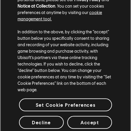
Notice at Collection
. You can set your cookies
preferences at anytime by visiting our
cookie
management tool.
In addition to the above, by clicking the “accept”
button below you specifically consent to sharing
and recording of your website activity, including
game browsing and purchase activity, with
Ubisoft’s partners via these online tracking
technologies. If you wish to decline, click the
Basierend auf eurem Feedback zu unserem letzten
“decline” button below. You can change your
Testgelände, werden die Gameplay-Aktualisierungen des
cookie preferences at any time by visiting the “Set
Wächters zum Saisonstart in die Live-Version des Spiels
Cookie Preferences” link on the bottom of each
übernommen. Weitere Informationen zu den Änderungen
web page.
für den Wächter und zu zukünftigen Testgeländen findet
ihr in unserem Artikel
Update des Kampfsystems
.
Set Cookie Preferences
Neue saisonale Anpassungen
Decline
Accept