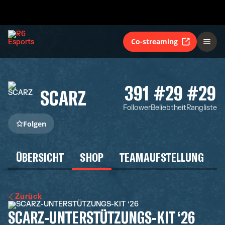
Co-streaming
391
#29
#29
SCARZ
Follower
Beliebtheit
Rangliste
Folgen
ÜBERSICHT
SHOP
TEAMAUFSTELLUNG
Zurück
SCARZ-UNTERSTÜTZUNGS-KIT ‘26