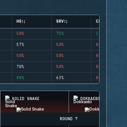
HS
SRV
CLUTCHES
50%
75%
1
57%
50%
0
50%
50%
0
70%
50%
0
88%
63%
0
SOLID SNAKE
DOKKAEBI
ROUND 7