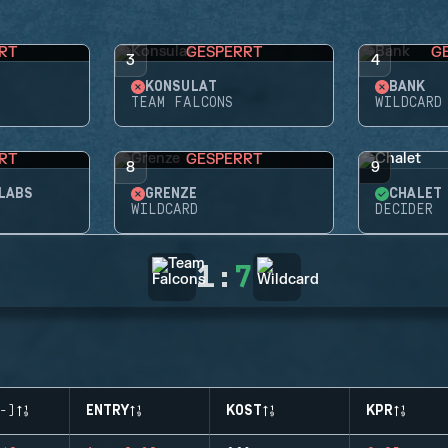
RT
GESPERRT
G
3
4
KONSULAT
BANK
TEAM FALCONS
WILDCARD
RT
GESPERRT
8
9
LABS
GRENZE
CHALET
WILDCARD
DECIDER
1
:
7
-)
ENTRY
KOST
KPR