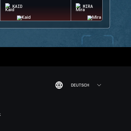
KAID
MIRA
DEUTSCH
K