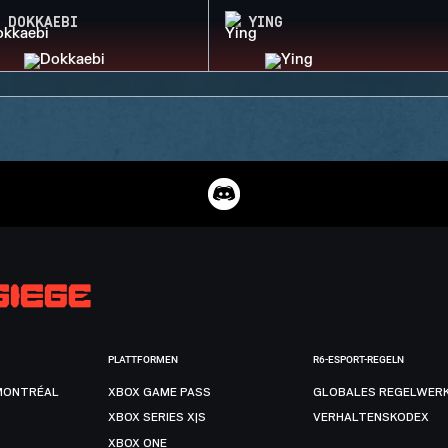
DOKKAEBI
YING
PLATTFORMEN
R6-ESPORT-REGELN
MONTRÉAL
XBOX GAME PASS
GLOBALES REGELWER
XBOX SERIES X|S
VERHALTENSKODEX
XBOX ONE