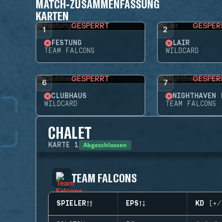
MATCH-ZUSAMMENFASSUNG
KARTEN
GESPERRT
GESPER
1
2
FESTUNG
LAIR
TEAM FALCONS
WILDCARD
GESPERRT
GESPER
6
7
CLUBHAUS
NIGHTHAVEN 
WILDCARD
TEAM FALCONS
CHALET
Abgeschlossen
KARTE
1
TEAM FALCONS
SPIELER
EPS
KD (+/