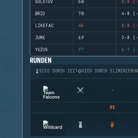
SOLOTOV
50
2-8 (-
BRID
70
4-8 (-
LIKEFAC
45
2-8 (-
JUME
69
3-8 (-
YUZUS
97
6-7 (-
RUNDEN
SIEG DURCH ZEIT
SIEG DURCH ELIMINIERU
01