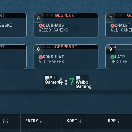
RT
GESPERRT
G
3
4
EWSKI
CLUBHAUS
CHALET
WEIBO GAMING
ALL GAME
RT
GESPERRT
8
9
KONSULAT
LAIR
ALL GAMERS
DECIDER
4
:
7
-)
ENTRY
KOST
KPR