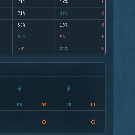
71%
18%
0
71%
36%
0
58%
18%
0
83%
9%
0
50%
36%
0
08
09
10
11