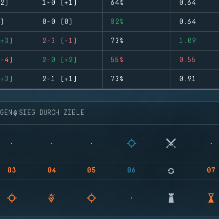
2)
1-0 (+1)
64%
0.64
)
0-0 (0)
82%
0.64
+3)
2-3 (-1)
73%
1.09
-4)
2-0 (+2)
55%
0.55
+3)
2-1 (+1)
73%
0.91
NGEN
SIEG DURCH ZIELE
03
04
05
06
07