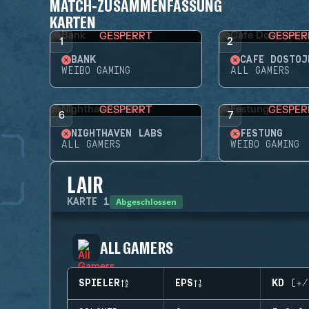
MATCH-ZUSAMMENFASSUNG
KARTEN
GESPERRT
GESPER
1
2
BANK
CAFÉ DOSTOJ
WEIBO GAMING
ALL GAMERS
GESPERRT
GESPER
6
7
NIGHTHAVEN LABS
FESTUNG
ALL GAMERS
WEIBO GAMING
LAIR
Abgeschlossen
KARTE
1
ALL GAMERS
SPIELER
EPS
KD (+/