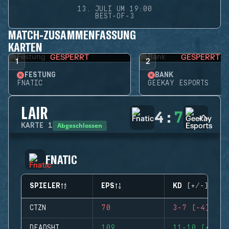
13. JULI UM 19:00
BEST-OF-3
MATCH-ZUSAMMENFASSUNG
KARTEN
GESPERRT
GESPERRT
1
2
FESTUNG
BANK
FNATIC
GEEKAY ESPORTS
LAIR
4
:
7
Abgeschlossen
KARTE
1
FNATIC
SPIELER
EPS
KD (+/-)
CTZN
70
3-7 (-4)
DEADSHT
109
11-10 (+1)