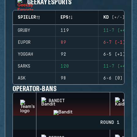
GEEKAY ESPORTS
SPIELER
EPS
KD (+/-)
GRUBY
119
11-7 (+4)
EUPOR
89
6-7 (-1)
YOGGAH
92
6-5 (+1)
SARKS
120
11-7 (+4)
ASK
98
6-6 (0)
OPERATOR-BANS
BANDIT
KAID
ROUND 1