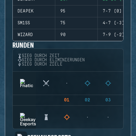
DEAPEK
95
7-7 (0)
SM1SS
75
4-7 (-3)
WIZARD
90
7-9 (-2)
RUNDEN
SIEG DURCH ZEIT
SIEG DURCH ELIMINIERUNGEN
SIEG DURCH ZIELE
01
02
03
04