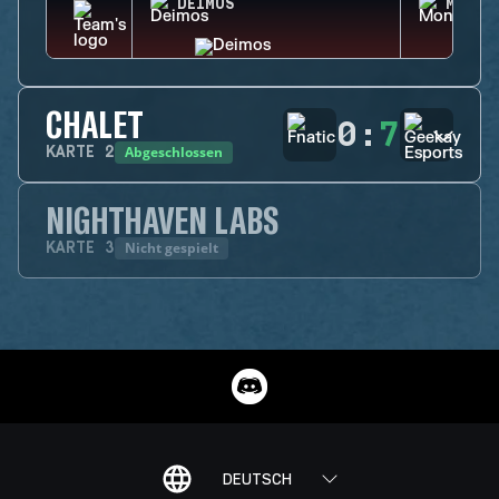
DEIMOS
MONTA
CHALET
0
:
7
Abgeschlossen
KARTE
2
NIGHTHAVEN LABS
Nicht gespielt
KARTE
3
DEUTSCH