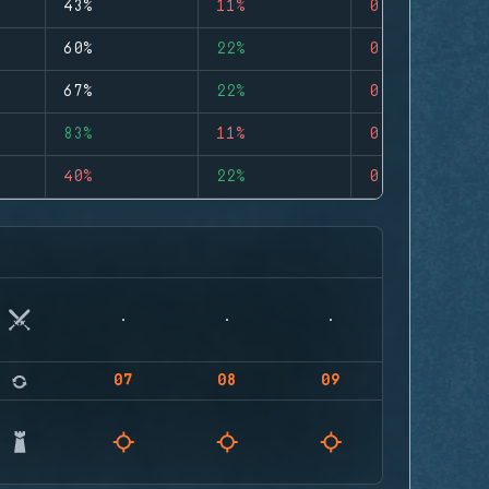
43%
11%
0
60%
22%
0
67%
22%
0
83%
11%
0
40%
22%
0
07
08
09