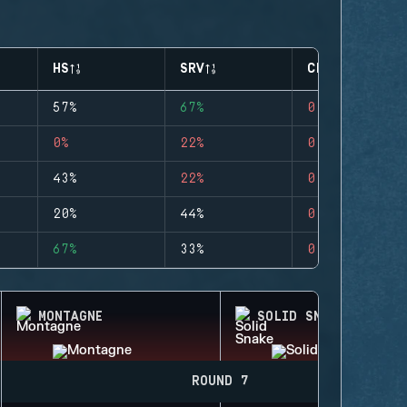
HS
SRV
CLUTCHES
57%
67%
0
0%
22%
0
43%
22%
0
20%
44%
0
67%
33%
0
MONTAGNE
SOLID SNAKE
ROUND 7