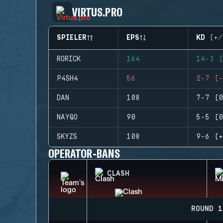
VIRTUS.PRO
SPIELER
EPS
KD (+/
RORICK
164
14-3 (
P4SH4
56
2-7 (-
DAN
108
7-7 (0
NAYQO
90
5-5 (0
SKYZS
108
9-6 (+
OPERATOR-BANS
CLASH
ROUND 1