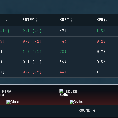
-)
ENTRY
KOST
KPR
+11)
2-1 (+1)
67%
1.56
5)
0-2 (-2)
44%
0.22
)
1-0 (+1)
78%
0.78
)
0-1 (-1)
56%
0.56
3)
0-2 (-2)
44%
1
MIRA
SOLIS
ROUND 4