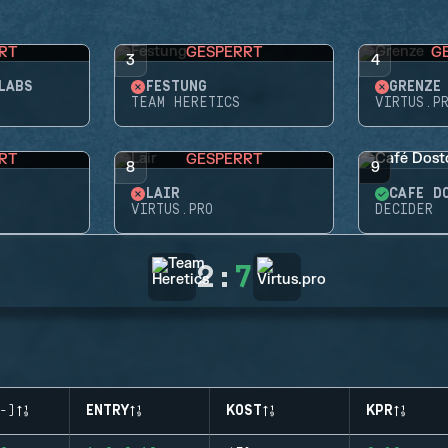
RT
GESPERRT
G
3
4
LABS
FESTUNG
GRENZE
TEAM HERETICS
VIRTUS.P
RT
GESPERRT
8
9
LAIR
CAFÉ D
VIRTUS.PRO
DECIDER
2
:
7
-)
ENTRY
KOST
KPR