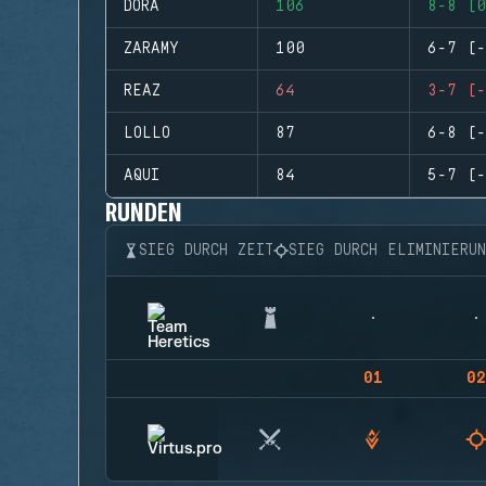
DORA
106
8-8 (0
ZARAMY
100
6-7 (-
REAZ
64
3-7 (-
LOLLO
87
6-8 (-
AQUI
84
5-7 (-
RUNDEN
SIEG DURCH ZEIT
SIEG DURCH ELIMINIERU
01
02