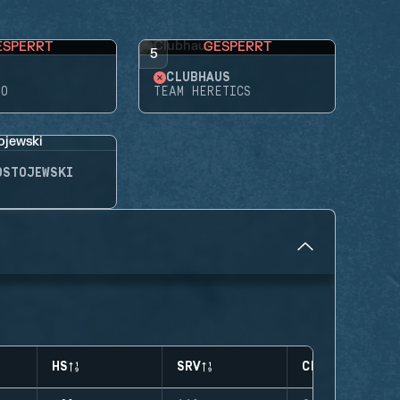
ESPERRT
GESPERRT
5
CLUBHAUS
RO
TEAM HERETICS
OSTOJEWSKI
HS
SRV
CLUTCHES