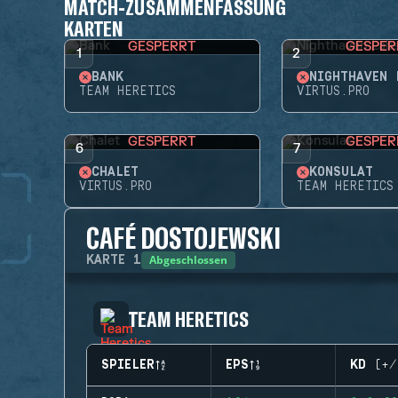
MATCH-ZUSAMMENFASSUNG
KARTEN
GESPERRT
GESPER
1
2
BANK
NIGHTHAVEN 
TEAM HERETICS
VIRTUS.PRO
GESPERRT
GESPER
6
7
CHALET
KONSULAT
VIRTUS.PRO
TEAM HERETICS
CAFÉ DOSTOJEWSKI
Abgeschlossen
KARTE
1
TEAM HERETICS
SPIELER
EPS
KD (+/