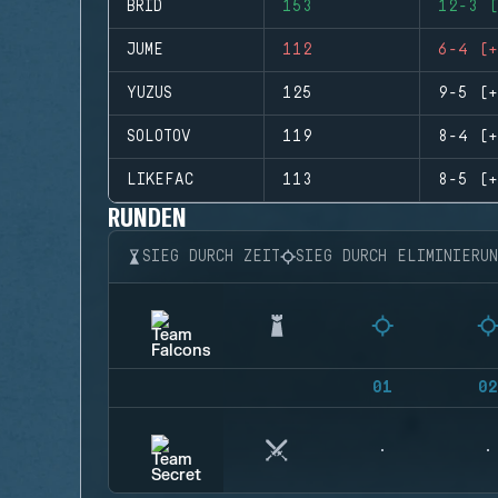
BRID
153
12-3 (
JUME
112
6-4 (+
YUZUS
125
9-5 (+
SOLOTOV
119
8-4 (+
LIKEFAC
113
8-5 (+
RUNDEN
SIEG DURCH ZEIT
SIEG DURCH ELIMINIERU
01
02