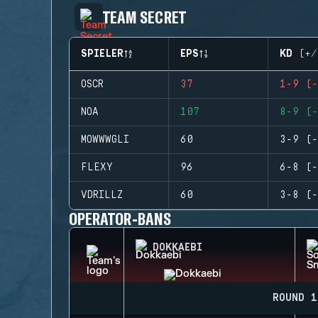
TEAM SECRET
SPIELER
EPS
KD (+/
OSCR
37
1-9 (-
NOA
107
8-9 (-
MOWWWGLI
60
3-9 (-
FLEXY
96
6-8 (-
VDRILLZ
60
3-8 (-
OPERATOR-BANS
DOKKAEBI
ROUND 1