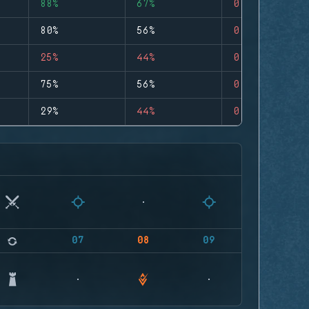
88%
67%
0
80%
56%
0
25%
44%
0
75%
56%
0
29%
44%
0
07
08
09