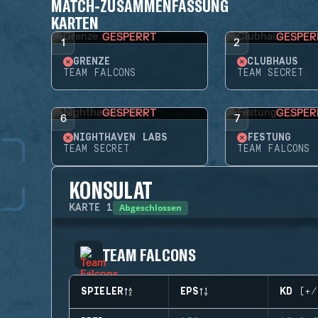
MATCH-ZUSAMMENFASSUNG
KARTEN
GESPERRT
GESPER
1
2
GRENZE
CLUBHAUS
TEAM FALCONS
TEAM SECRET
GESPERRT
GESPER
6
7
NIGHTHAVEN LABS
FESTUNG
TEAM SECRET
TEAM FALCONS
KONSULAT
Abgeschlossen
KARTE
1
TEAM FALCONS
SPIELER
EPS
KD (+/