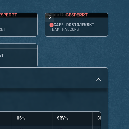
ESPERRT
GESPERRT
5
CAFÉ DOSTOJEWSKI
RET
TEAM FALCONS
AT
HS
SRV
CLUTCHES