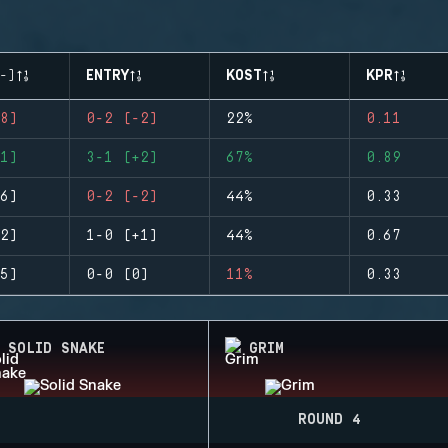
-)
ENTRY
KOST
KPR
8)
0-2 (-2)
22%
0.11
1)
3-1 (+2)
67%
0.89
6)
0-2 (-2)
44%
0.33
2)
1-0 (+1)
44%
0.67
5)
0-0 (0)
11%
0.33
SOLID SNAKE
GRIM
ROUND 4