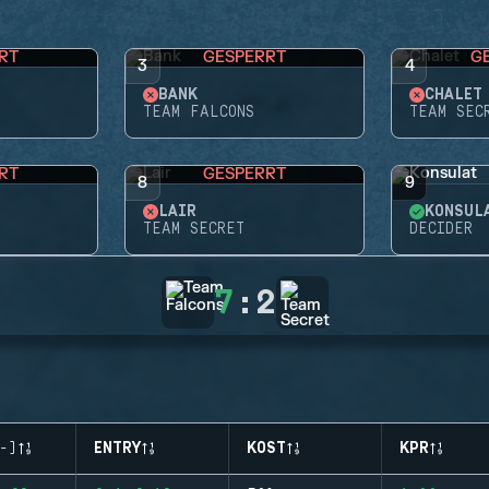
RT
GESPERRT
G
3
4
BANK
CHALET
TEAM FALCONS
TEAM SEC
RT
GESPERRT
8
9
LAIR
KONSUL
TEAM SECRET
DECIDER
7
:
2
-)
ENTRY
KOST
KPR