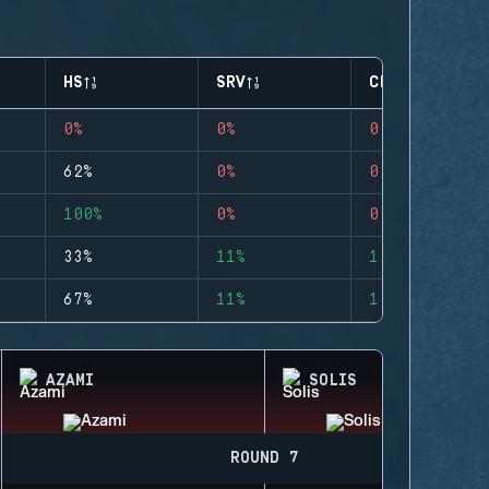
HS
SRV
CLUTCHES
0%
0%
0
62%
0%
0
100%
0%
0
33%
11%
1
67%
11%
1
AZAMI
SOLIS
ROUND 7