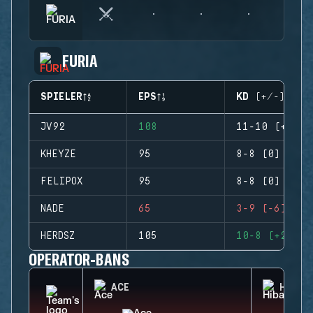
FURIA
SPIELER
EPS
KD (+/-)
JV92
108
11-10 (+1)
KHEYZE
95
8-8 (0)
FELIPOX
95
8-8 (0)
NADE
65
3-9 (-6)
HERDSZ
105
10-8 (+2)
OPERATOR-BANS
ACE
HIBAN