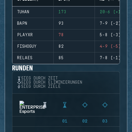
TUHAN
173
20-6 (+14)
BAPN
93
7-9 (-2)
PLAYXR
78
5-8 (-3)
FISHOGUY
82
4-9 (-5)
RELAES
85
7-8 (-1)
RUNDEN
SIEG DURCH ZEIT
SIEG DURCH ELIMINIERUNGEN
SIEG DURCH ZIELE
01
02
03
04