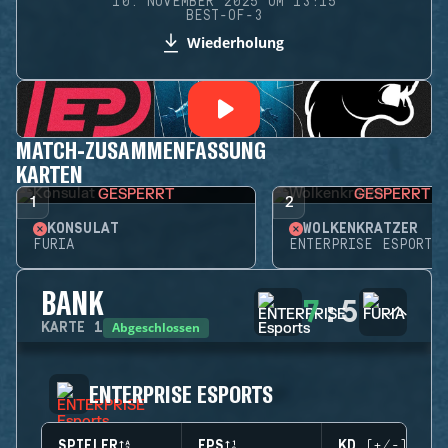
10. NOVEMBER 2025 UM 13:15
BEST-OF-3
Wiederholung
MATCH-ZUSAMMENFASSUNG
KARTEN
GESPERRT
GESPERRT
1
2
KONSULAT
WOLKENKRATZER
FURIA
ENTERPRISE ESPORTS
BANK
7
:
5
Abgeschlossen
KARTE
1
ENTERPRISE ESPORTS
SPIELER
EPS
KD (+/-)