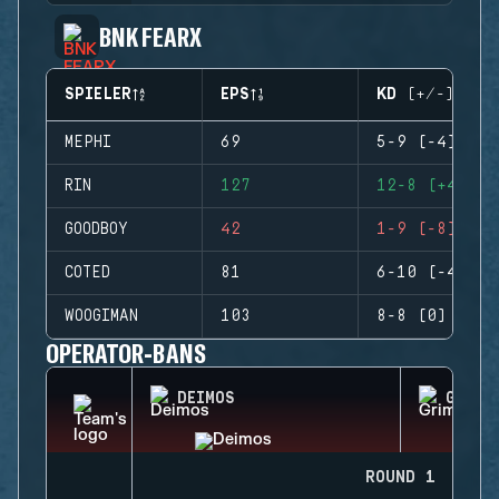
BNK FEARX
SPIELER
EPS
KD (+/-)
MEPHI
69
5-9 (-4)
RIN
127
12-8 (+4)
GOODBOY
42
1-9 (-8)
COTED
81
6-10 (-4)
WOOGIMAN
103
8-8 (0)
OPERATOR-BANS
DEIMOS
GRIM
ROUND 1