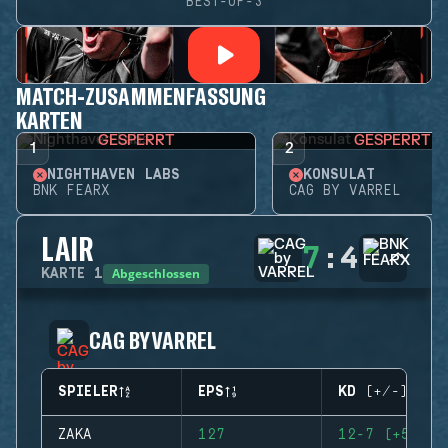
BEST-OF-3
MATCH-ZUSAMMENFASSUNG
KARTEN
GESPERRT
GESPERRT
1
2
NIGHTHAVEN LABS
KONSULAT
BNK FEARX
CAG BY VARREL
LAIR
7
:
4
Abgeschlossen
KARTE
1
CAG BY VARREL
SPIELER
EPS
KD (+/-)
ZAKA
127
12-7 (+5)