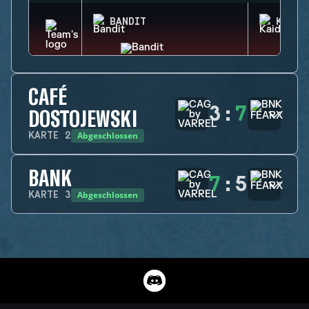
BANDIT
KAID
CAFÉ
3
:
7
DOSTOJEWSKI
Abgeschlossen
KARTE
2
BANK
7
:
5
Abgeschlossen
KARTE
3