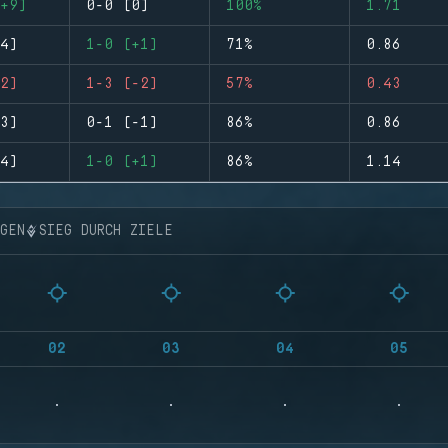
+9)
0-0 (0)
100%
1.71
4)
1-0 (+1)
71%
0.86
2)
1-3 (-2)
57%
0.43
3)
0-1 (-1)
86%
0.86
4)
1-0 (+1)
86%
1.14
NGEN
SIEG DURCH ZIELE
02
03
04
05