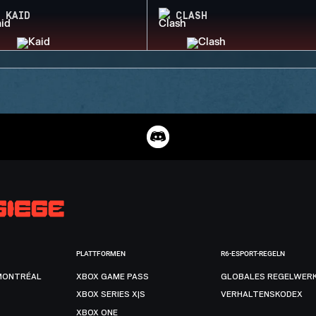
KAID
CLASH
PLATTFORMEN
R6-ESPORT-REGELN
MONTRÉAL
XBOX GAME PASS
GLOBALES REGELWER
XBOX SERIES X|S
VERHALTENSKODEX
XBOX ONE