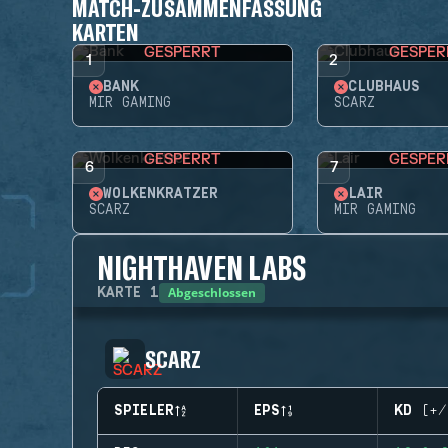
MATCH-ZUSAMMENFASSUNG
KARTEN
GESPERRT
GESPER
1
2
BANK
CLUBHAUS
MIR GAMING
SCARZ
GESPERRT
GESPER
6
7
WOLKENKRATZER
LAIR
SCARZ
MIR GAMING
NIGHTHAVEN LABS
Abgeschlossen
KARTE
1
SCARZ
SPIELER
EPS
KD (+/