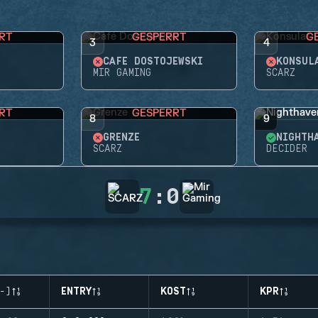
RT
GESPERRT
G
3
4
CAFÉ DOSTOJEWSKI
KONSUL
MIR GAMING
SCARZ
RT
GESPERRT
8
9
GRENZE
NIGHTH
SCARZ
DECIDER
7
:
0
-)
ENTRY
KOST
KPR