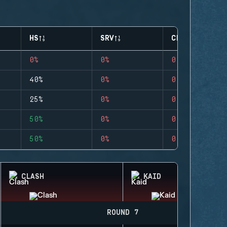
HS
SRV
CLUTCHES
0%
0%
0
40%
0%
0
25%
0%
0
50%
0%
0
50%
0%
0
CLASH
KAID
ROUND 7