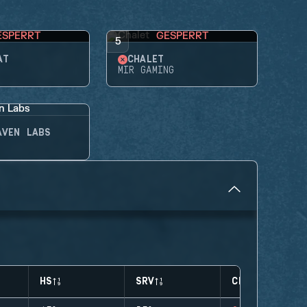
ESPERRT
GESPERRT
5
AT
CHALET
MIR GAMING
AVEN LABS
HS
SRV
CLUTCHES