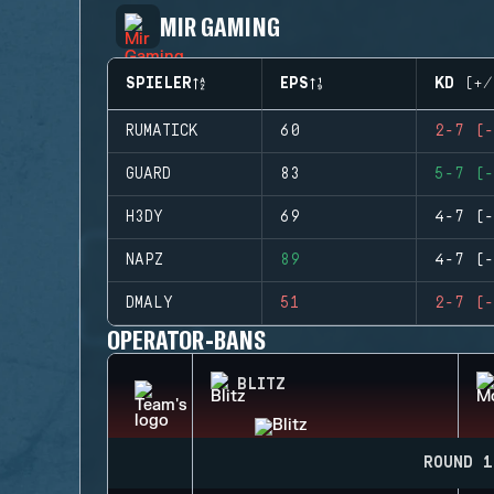
MIR GAMING
SPIELER
EPS
KD (+/
RUMATICK
60
2-7 (-
GUARD
83
5-7 (-
H3DY
69
4-7 (-
NAPZ
89
4-7 (-
DMALY
51
2-7 (-
OPERATOR-BANS
BLITZ
ROUND 1