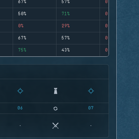
67%
57%
0
50%
71%
0
0%
29%
0
67%
57%
0
75%
43%
0
06
07