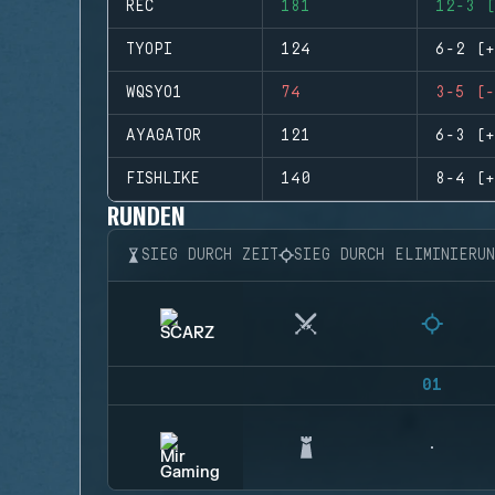
REC
181
12-3 (
TYOPI
124
6-2 (+
WQSYO1
74
3-5 (-
AYAGATOR
121
6-3 (+
FISHLIKE
140
8-4 (+
RUNDEN
SIEG DURCH ZEIT
SIEG DURCH ELIMINIERU
01