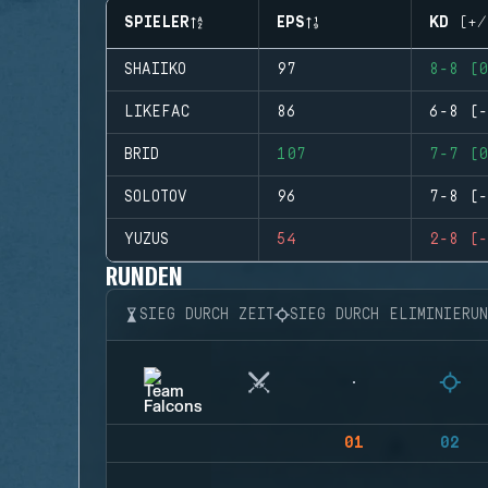
SPIELER
EPS
KD (+/
SHAIIKO
97
8-8 (0
LIKEFAC
86
6-8 (-
BRID
107
7-7 (0
SOLOTOV
96
7-8 (-
YUZUS
54
2-8 (-
RUNDEN
SIEG DURCH ZEIT
SIEG DURCH ELIMINIERU
01
02