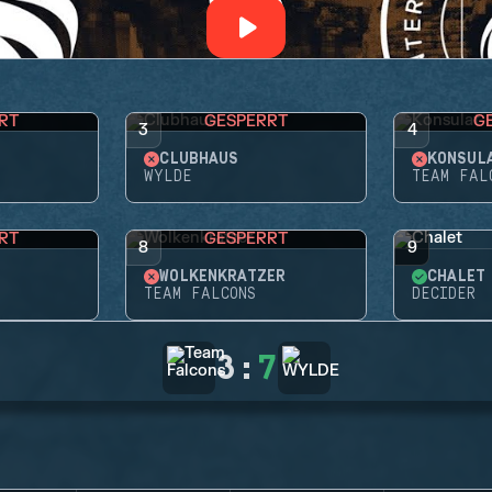
RT
GESPERRT
G
3
4
CLUBHAUS
KONSUL
WYLDE
TEAM FAL
RT
GESPERRT
8
9
WOLKENKRATZER
CHALET
TEAM FALCONS
DECIDER
3
:
7