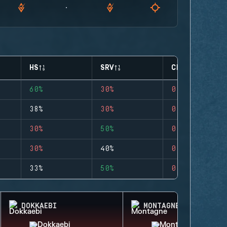
HS
SRV
CLUTCHES
60%
30%
0
38%
30%
0
30%
50%
0
30%
40%
0
33%
50%
0
DOKKAEBI
MONTAGNE