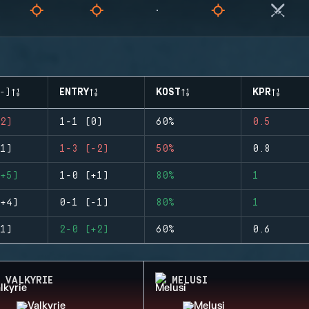
-)
ENTRY
KOST
KPR
2)
1-1 (0)
60%
0.5
1)
1-3 (-2)
50%
0.8
+5)
1-0 (+1)
80%
1
+4)
0-1 (-1)
80%
1
1)
2-0 (+2)
60%
0.6
VALKYRIE
MELUSI