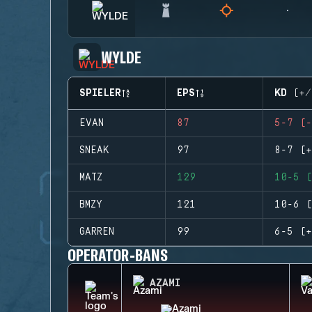
WYLDE
SPIELER
EPS
KD (+/
EVAN
87
5-7 (-
SNEAK
97
8-7 (+
MATZ
129
10-5 (
BMZY
121
10-6 (
GARREN
99
6-5 (+
OPERATOR-BANS
AZAMI