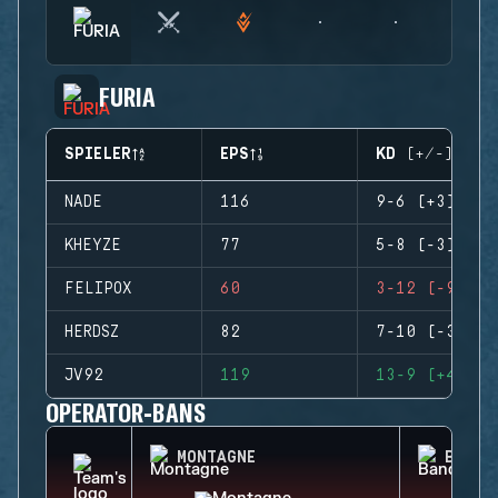
FURIA
SPIELER
EPS
KD (+/-)
NADE
116
9-6 (+3)
KHEYZE
77
5-8 (-3)
FELIPOX
60
3-12 (-9)
HERDSZ
82
7-10 (-3)
JV92
119
13-9 (+4)
OPERATOR-BANS
MONTAGNE
BANDI