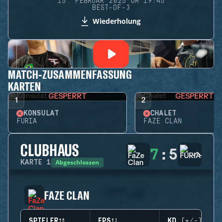
15. FEBRUAR 2025 UM 19:45
BEST-OF-3
Wiederholung
MATCH-ZUSAMMENFASSUNG
KARTEN
GESPERRT
GESPERRT
1
2
KONSULAT
CHALET
FURIA
FAZE CLAN
CLUBHAUS
7
:
5
Abgeschlossen
KARTE
1
FAZE CLAN
SPIELER
EPS
KD (+/-)