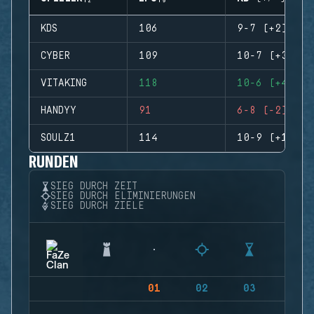
KDS
106
9-7 (+2)
CYBER
109
10-7 (+3)
VITAKING
118
10-6 (+4)
HANDYY
91
6-8 (-2)
SOULZ1
114
10-9 (+1)
RUNDEN
SIEG DURCH ZEIT
SIEG DURCH ELIMINIERUNGEN
SIEG DURCH ZIELE
01
02
03
04