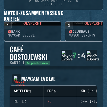
2. OKTOBER 2024 UM 23:10
BEST-OF-1
MATCH-ZUSAMMENFASSUNG
KARTEN
GESPERRT
GESPERRT
1
2
BANK
CLUBHAUS
MAYCAM EVOLVE
VASCO ESPORTS
CAFÉ
7
:
4
DOSTOJEWSKI
Abgeschlossen
KARTE
1
MAYCAM EVOLVE
SPIELER
EPS
KD (+/-)
RETTER
75
5-6 (-1)