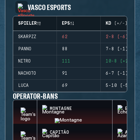
VASCO ESPORTS
SPIELER
EPS
KD (+/-)
SKARPZZ
62
2-8 (-6)
PANNO
88
7-8 (-1)
NITRO
111
10-8 (+2)
NACHOTO
91
6-7 (-1)
LUCA
69
5-10 (-5)
OPERATOR-BANS
MONTAGNE
ECHO
CAPITÃO
AZAMI