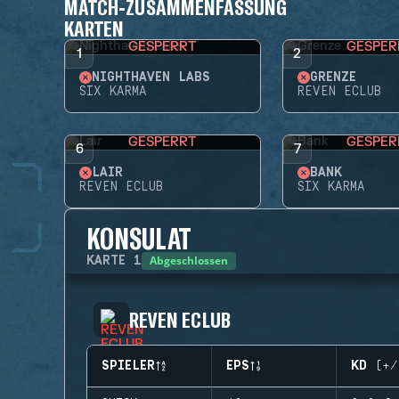
MATCH-ZUSAMMENFASSUNG
KARTEN
GESPERRT
GESPER
1
2
NIGHTHAVEN LABS
GRENZE
SIX KARMA
REVEN ECLUB
GESPERRT
GESPER
6
7
LAIR
BANK
REVEN ECLUB
SIX KARMA
KONSULAT
Abgeschlossen
KARTE
1
REVEN ECLUB
SPIELER
EPS
KD (+/