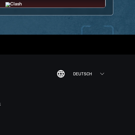
DEUTSCH
K