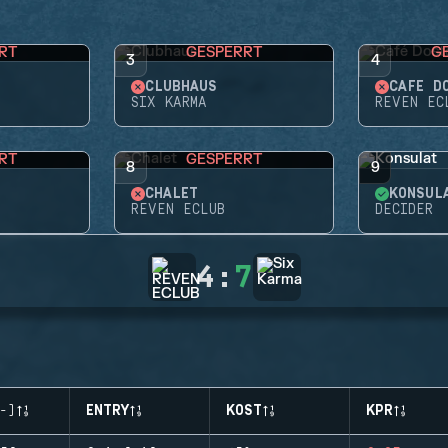
RT
GESPERRT
G
3
4
CLUBHAUS
CAFÉ D
SIX KARMA
REVEN EC
RT
GESPERRT
8
9
CHALET
KONSUL
REVEN ECLUB
DECIDER
4
:
7
-)
ENTRY
KOST
KPR