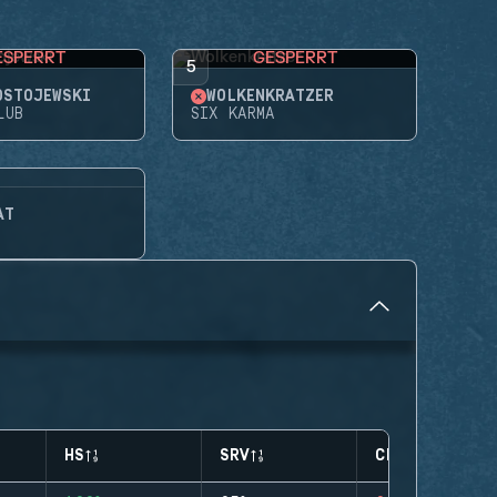
ESPERRT
GESPERRT
5
OSTOJEWSKI
WOLKENKRATZER
LUB
SIX KARMA
AT
HS
SRV
CLUTCHES