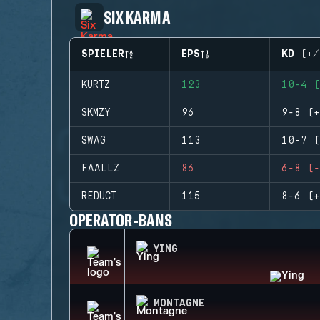
SIX KARMA
SPIELER
EPS
KD (+/
KURTZ
123
10-4 (
SKMZY
96
9-8 (+
SWAG
113
10-7 (
FAALLZ
86
6-8 (-
REDUCT
115
8-6 (+
OPERATOR-BANS
YING
MONTAGNE