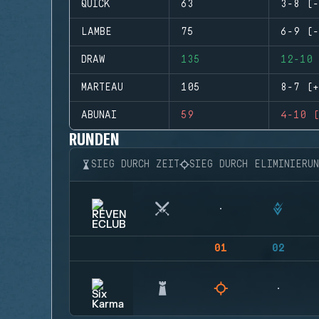
QUICK
63
3-8 (-
LAMBE
75
6-9 (-
DRAW
135
12-10 
MARTEAU
105
8-7 (+
ABUNAI
59
4-10 (
RUNDEN
SIEG DURCH ZEIT
SIEG DURCH ELIMINIERU
01
02