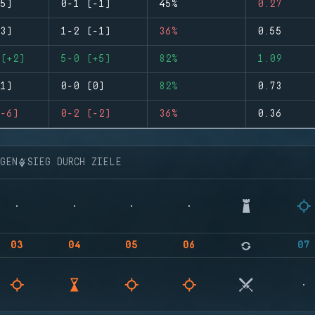
5)
0-1 (-1)
45%
0.27
3)
1-2 (-1)
36%
0.55
(+2)
5-0 (+5)
82%
1.09
1)
0-0 (0)
82%
0.73
-6)
0-2 (-2)
36%
0.36
NGEN
SIEG DURCH ZIELE
03
04
05
06
07