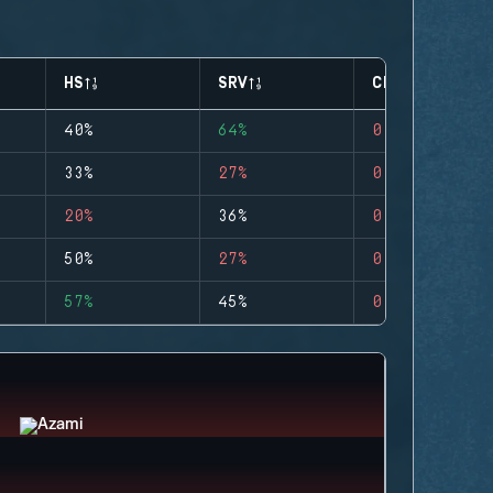
HS
SRV
CLUTCHES
40%
64%
0
33%
27%
0
20%
36%
0
50%
27%
0
57%
45%
0