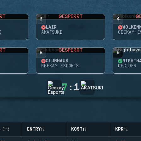
RT
GESPERRT
G
3
4
LAIR
WOLKEN
S
AKATSUKI
GEEKAY E
RT
GESPERRT
8
9
CLUBHAUS
NIGHTH
GEEKAY ESPORTS
DECIDER
7
:
1
-)
ENTRY
KOST
KPR