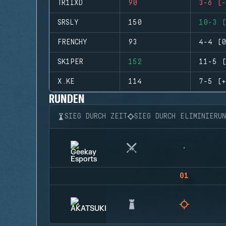
TR1IXD
90
3-6 (-
SRSLY
150
10-3 (
FRENCHY
93
4-4 (0
SK1PER
152
11-5 (
X.KE
114
7-5 (+
RUNDEN
SIEG DURCH ZEIT
SIEG DURCH ELIMINIERU
01