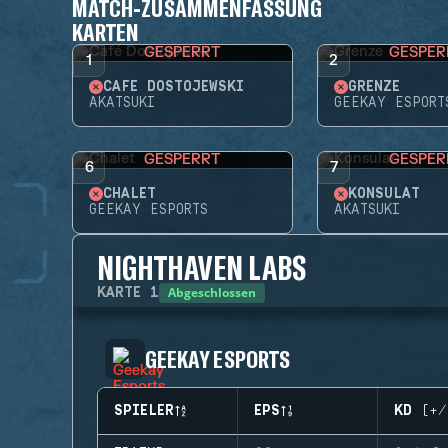
MATCH-ZUSAMMENFASSUNG
KARTEN
GESPERRT
GESPER
1
2
CAFÉ DOSTOJEWSKI
GRENZE
AKATSUKI
GEEKAY ESPORT
GESPERRT
GESPER
6
7
CHALET
KONSULAT
GEEKAY ESPORTS
AKATSUKI
NIGHTHAVEN LABS
Abgeschlossen
KARTE
1
GEEKAY ESPORTS
SPIELER
EPS
KD (+/