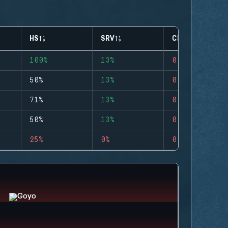
HS
SRV
CLUTCHES
100%
13%
0
50%
13%
0
71%
13%
0
50%
13%
0
25%
0%
0