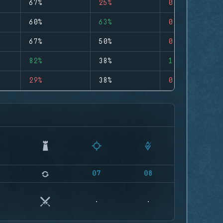
67%
25%
0
60%
63%
0
67%
50%
0
82%
38%
1
29%
38%
0
07
08