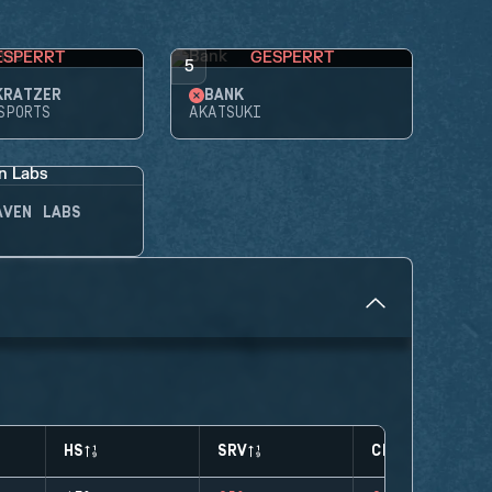
ESPERRT
GESPERRT
5
KRATZER
BANK
SPORTS
AKATSUKI
AVEN LABS
HS
SRV
CLUTCHES