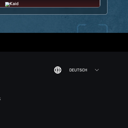
DEUTSCH
K