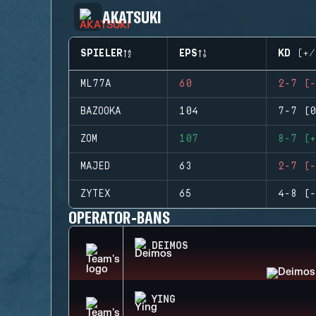
AKATSUKI
SPIELER
EPS
KD (+/
ML77A
60
2-7 (-
BAZOOKA
104
7-7 (0
ZOM
107
8-7 (+
MAJED
63
2-7 (-
ZYTEX
65
4-8 (-
OPERATOR-BANS
DEIMOS
YING