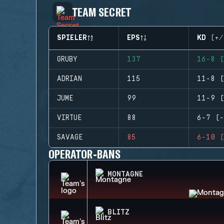
TEAM SECRET
SPIELER
EPS
KD (+/
GRUBY
137
16-8 (
ADRIAN
115
11-8 (
JUME
99
11-9 (
VIRTUE
88
6-7 (-
SAVAGE
85
6-10 (
OPERATOR-BANS
MONTAGNE
BLITZ