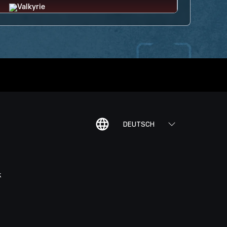
DEUTSCH
K