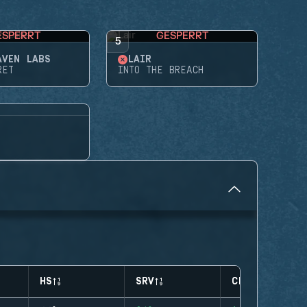
ESPERRT
GESPERRT
5
AVEN LABS
LAIR
RET
INTO THE BREACH
HS
SRV
CLUTCHES