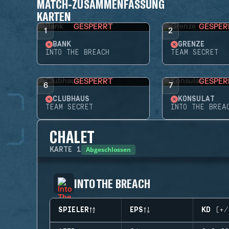
MATCH-ZUSAMMENFASSUNG
KARTEN
GESPERRT
GESPER
1
2
BANK
GRENZE
INTO THE BREACH
TEAM SECRET
GESPERRT
GESPER
6
7
CLUBHAUS
KONSULAT
TEAM SECRET
INTO THE BREA
CHALET
Abgeschlossen
KARTE
1
INTO THE BREACH
SPIELER
EPS
KD (+/