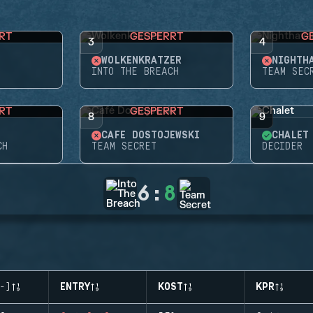
RT
GESPERRT
G
3
4
WOLKENKRATZER
NIGHTH
INTO THE BREACH
TEAM SEC
RT
GESPERRT
8
9
CAFÉ DOSTOJEWSKI
CHALET
CH
TEAM SECRET
DECIDER
6
:
8
-)
ENTRY
KOST
KPR