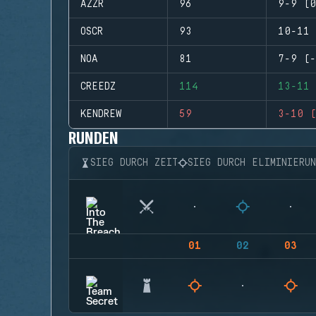
AZZR
96
9-9 (0
OSCR
93
10-11 
NOA
81
7-9 (-
CREEDZ
114
13-11 
KENDREW
59
3-10 (
RUNDEN
SIEG DURCH ZEIT
SIEG DURCH ELIMINIERU
01
02
03