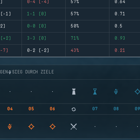
)
0-4 (-4)
57%
0.64
(-1)
1-1 (0)
57%
0.71
2)
0-0 (0)
50%
0.5
(+2)
3-3 (0)
71%
0.93
-7)
0-2 (-2)
43%
0.21
NGEN
SIEG DURCH ZIELE
04
05
06
07
08
0