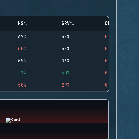
HS
SRV
CLUTCHES
67%
43%
0
50%
43%
0
55%
36%
0
83%
50%
0
50%
29%
0